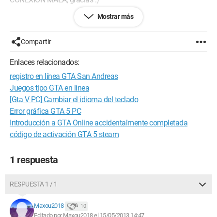
Mostrar más
Y también, tenía bastantes horas de juego en eso, tengo
miedo de haberlo borrado todo, gracias
¡respondan rápido!
Compartir
Enlaces relacionados:
registro en línea GTA San Andreas
Juegos tipo GTA en línea
[Gta V PC] Cambiar el idioma del teclado
Error gráfica GTA 5 PC
Introducción a GTA Online accidentalmente completada
código de activación GTA 5 steam
1 respuesta
RESPUESTA 1 / 1
Maxou2018
10
Editado por Maxou2018 el 15/05/2013 14:47