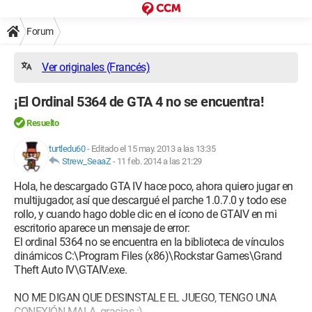
Forum
Ver originales (Francés)
¡El Ordinal 5364 de GTA 4 no se encuentra!
Resuelto
turtledu60
-
Editado el 15 may. 2013 a las 13:35
Strew_SeaaZ
-
11 feb. 2014 a las 21:29
Hola, he descargado GTA IV hace poco, ahora quiero jugar en
multijugador, así que descargué el parche 1.0.7.0 y todo ese
rollo, y cuando hago doble clic en el ícono de GTAIV en mi
escritorio aparece un mensaje de error:
El ordinal 5364 no se encuentra en la biblioteca de vínculos
dinámicos C:\Program Files (x86)\Rockstar Games\Grand
Theft Auto IV\GTAIV.exe.
NO ME DIGAN QUE DESINSTALE EL JUEGO, TENGO UNA
CONEXIÓN MALA, gracias :)