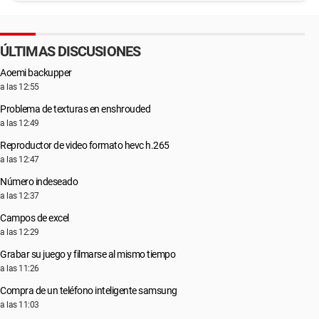
ÚLTIMAS DISCUSIONES
Aoemi backupper
a las 12:55
Problema de texturas en enshrouded
a las 12:49
Reproductor de video formato hevc h.265
a las 12:47
Número indeseado
a las 12:37
Campos de excel
a las 12:29
Grabar su juego y filmarse al mismo tiempo
a las 11:26
Compra de un teléfono inteligente samsung
a las 11:03