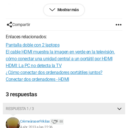
¿Podrían ayudarme, por favor? :)
Mostrar más
Atentamente,
Compartir
Luca Musi
Enlaces relacionados:
Configuración:
Windows 8 / Chrome 26.0.1410.43
Pantalla doble con 2 laptops
El cable HDMI muestra la imagen en verde en la televisión.
cómo conectar una unidad central a un portátil por HDMI
HDMI: La PC no detecta la TV
¿Cómo conectar dos ordenadores portátiles juntos?
Conectar dos ordenadores - HDMI
3 respuestas
RESPUESTA 1 / 3
CrèmeàraserFrikilax
88
4 abr. 2013 a las 22:36