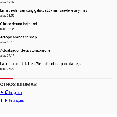
a las 09:32
En mi celular samsung galaxy s20 - mensaje de virus y más
a las 08:56
Cifrado de una tarjeta sd
a las 08:35
Agregar amigos en snap
a las 08:10
Actualización de gps tomtom one
a las 07:17
La pantalla de la tablet s7fe no funciona, pantalla negra
a las 05:27
OTROS IDIOMAS
🇬🇧
English
🇫🇷
Français