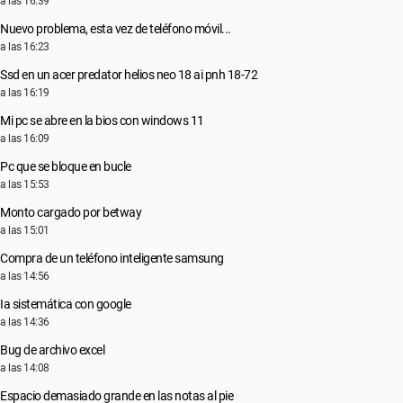
a las 16:39
Nuevo problema, esta vez de teléfono móvil...
a las 16:23
Ssd en un acer predator helios neo 18 ai pnh 18-72
a las 16:19
Mi pc se abre en la bios con windows 11
a las 16:09
Pc que se bloque en bucle
a las 15:53
Monto cargado por betway
a las 15:01
Compra de un teléfono inteligente samsung
a las 14:56
Ia sistemática con google
a las 14:36
Bug de archivo excel
a las 14:08
Espacio demasiado grande en las notas al pie