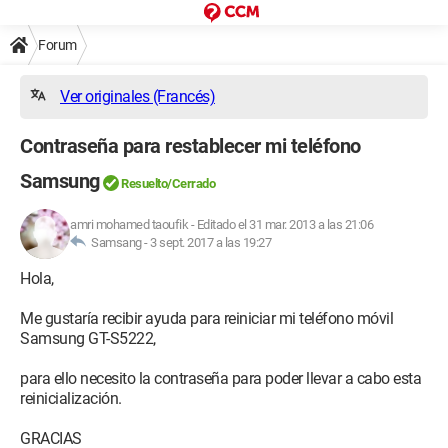
Forum
Ver originales (Francés)
Contraseña para restablecer mi teléfono
Samsung
Resuelto/Cerrado
amri mohamed taoufik
-
Editado el 31 mar. 2013 a las 21:06
Samsang -
3 sept. 2017 a las 19:27
Hola,
Me gustaría recibir ayuda para reiniciar mi teléfono móvil
Samsung GT-S5222,
para ello necesito la contraseña para poder llevar a cabo esta
reinicialización.
GRACIAS