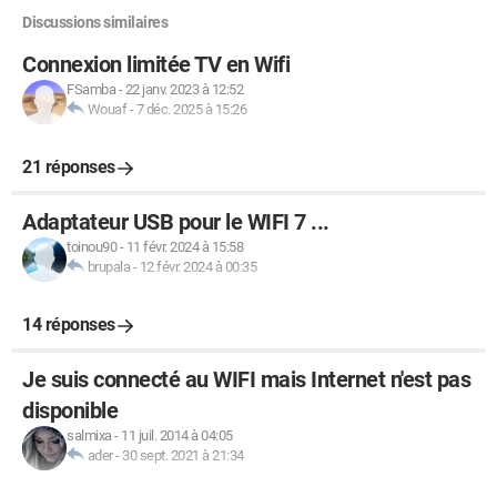
Discussions similaires
Connexion limitée TV en Wifi
FSamba
-
22 janv. 2023 à 12:52
Wouaf
-
7 déc. 2025 à 15:26
21 réponses
Adaptateur USB pour le WIFI 7 ...
toinou90
-
11 févr. 2024 à 15:58
brupala
-
12 févr. 2024 à 00:35
14 réponses
Je suis connecté au WIFI mais Internet n'est pas
disponible
salmixa
-
11 juil. 2014 à 04:05
ader
-
30 sept. 2021 à 21:34