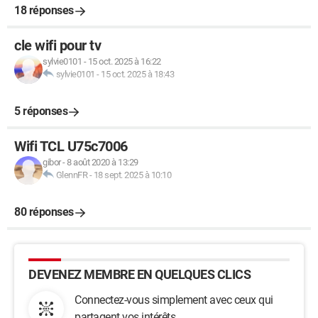
18 réponses
cle wifi pour tv
sylvie0101
-
15 oct. 2025 à 16:22
sylvie0101
-
15 oct. 2025 à 18:43
5 réponses
Wifi TCL U75c7006
gibor
-
8 août 2020 à 13:29
GlennFR
-
18 sept. 2025 à 10:10
80 réponses
DEVENEZ MEMBRE EN QUELQUES CLICS
Connectez-vous simplement avec ceux qui
partagent vos intérêts