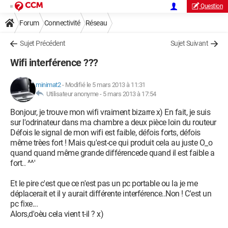
Question
Forum
Connectivité
Réseau
Sujet Précédent
Sujet Suivant
Wifi interférence ???
minimat2
-
Modifié le 5 mars 2013 à 11:31
Utilisateur anonyme -
5 mars 2013 à 17:54
Bonjour, je trouve mon wifi vraiment bizarre x) En fait, je suis
sur l'odrinateur dans ma chambre a deux pièce loin du routeur
Défois le signal de mon wifi est faible, défois forts, défois
même trèes fort ! Mais qu'est-ce qui produit cela au juste O_o
quand quand même grande différencede quand il est faible a
fort.. ^^'
Et le pire c'est que ce n'est pas un pc portable ou la je me
déplacerait et il y aurait différente interférence..Non ! C'est un
pc fixe...
Alors,d'oèu cela vient t-il ? x)