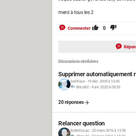
merci à tous les 2
0
Commenter
Répon
Discussions similaires
Supprimer automatiquement ret
brahfous
-
19 déc. 2009 à 15:43
Bricol62
-
4 avr. 2020 à 08:53
20 réponses
Relancer question
ButteDuLac
-
23 mars 2016 à 13:59