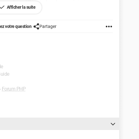
ur une ligne différente dans la zone de texte.
Afficher la suite
ure prenez vous le train ? R : Je pars à 6h demain matin.
z votre question
Partager
de
Guide
-
Forum PHP