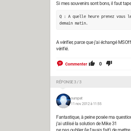
Si mes souvenirs sont bons, il faut tape
Q : A quelle heure prenez vous le
demain matin. 
A vérifier, parce que j'ai échangé MSOff
vérifié.
0
Commenter
RÉPONSE 3 / 3
ourspat
11 nov. 2012 à 11:55
Fantastique, à peine posée ma question
j'ai utilisé la solution de Mike 31
ne pas oublier (je l'avais fait) de mettre