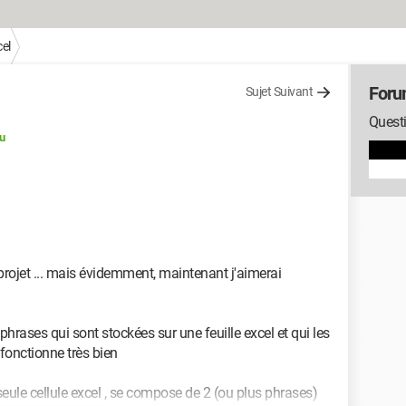
el
Foru
Sujet Suivant
Questi
u
projet ... mais évidemment, maintenant j'aimerai
 phrases qui sont stockées sur une feuille excel et qui les
 fonctionne très bien
 seule cellule excel , se compose de 2 (ou plus phrases)