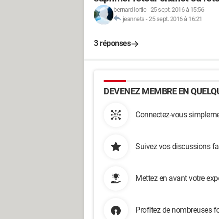
bernard lortic
-
25 sept. 2016 à 15:56
jeannets
-
25 sept. 2016 à 16:21
3 réponses
DEVENEZ MEMBRE EN QUELQU
Connectez-vous simplemen
Suivez vos discussions fa
Mettez en avant votre exp
Profitez de nombreuses fo