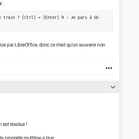
r :
 train ? [Ctrl] + [Enter] R : Je pars à 6h 
ice par LibreOffice, donc ce n'est qu'un souvenir non
 est résolue !
 la propriété multiline à true