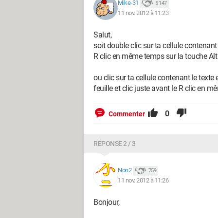
Mike-31
5 147
11 nov. 2012 à 11:23
Salut,
soit double clic sur ta cellule contenant 
R clic en même temps sur la touche Alt 
ou clic sur ta cellule contenant le text
feuille et clic juste avant le R clic en 
0
Commenter
RÉPONSE 2 / 3
Non2
759
11 nov. 2012 à 11:26
Bonjour,