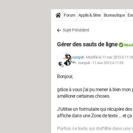
Forum
Applis & Sites
Bureautique
Exc
Sujet Précédent
Gérer des sauts de ligne
Résol
ourspat
-
Modifié le 11 nov. 2012 à 11:18
ourspat -
11 nov. 2012 à 11:55
Bonjour,
grâce à vous j'ai pu mener à bien mon 
améliorer certaines choses.
J'utilise un formulaire qui récupère des
affiche dans une Zone de texte ... et ça
Parfois ce texte, qui doit'être dans une