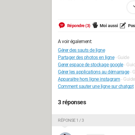
et je désirerai que chaque phrase soit s
exemple :
dans excel cellule B12 : Q : A quelle he
Répondre (3)
Moi aussi
Pose
dans la zone de texte j'aimerai avoir
A voir également:
Q : A quelle heure prenez vous le train ?
R : Je pars à 6h demain matin.
Gérer des sauts de ligne
Partager des photos en ligne
- Guide
sur 2 lignes donc
Gerer espace de stockage google
- Gui
Gérer les applications au démarrage
- 
merci de votre aide
Apparaitre hors ligne instagram
- Guide
Comment sauter une ligne sur chatgpt
3 réponses
RÉPONSE 1 / 3