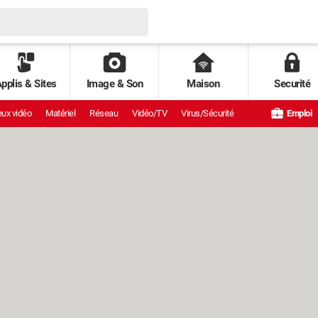
pplis & Sites
Image & Son
Maison
Securité
ux vidéo
Matériel
Réseau
Vidéo/TV
Virus/Sécurité
Emploi