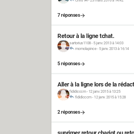
Chris 94
-
23 mars 2016 à 14:42
7 réponses
Retour à la ligne tchat.
sartorius1108
-
5 janv. 2013 à 14:03
momolapince
-
5 janv. 2013 à 16:14
5 réponses
Aller à la ligne lors de la réd
fididicccm
-
12 janv. 2015 à 13:25
fididicccm
-
12 janv. 2015 à 15:28
2 réponses
suprimer retour chariot ou reto