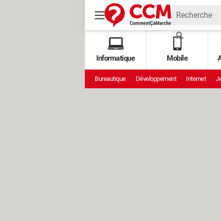
Informatique
Mobile
A
Bureautique
Développement
Internet
Je