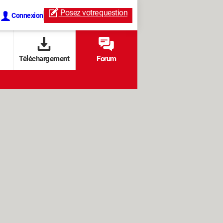
Posez votre
question
Connexion
Téléchargement
Forum