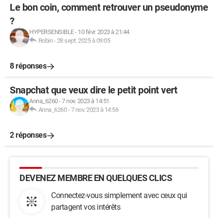
Le bon coin, comment retrouver un pseudonyme
?
HYPERSENSIBLE
-
10 févr. 2023 à 21:44
Robin
-
28 sept. 2025 à 09:05
8 réponses
Snapchat que veux dire le petit point vert
Anna_6260
-
7 nov. 2023 à 14:51
Anna_6260
-
7 nov. 2023 à 14:56
2 réponses
DEVENEZ MEMBRE EN QUELQUES CLICS
Connectez-vous simplement avec ceux qui
partagent vos intérêts