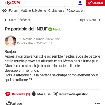
Question
Forum
Matériel & Système
Ordinateurs
PC portable
Sujet Précédent
Sujet Suivant
Pc portable dell NEUF
Résolu
N°9
-
Modifié le 10 nov. 2012 à 15:52
n°9 -
20 nov. 2012 à 15:41
Bonjour,
Appés avoir graver un cd le pc semble ne plus avoir de batterie
cat la touche power est allumée mais l'écran ne s'allume plus.
Mon écran reste noir, je branche la batterie il reste
désespéremment noir...
Dois je attendre que la batterie se charge complètement pour
qu'il se rallume ??
Répondre (1)
Moi aussi
Posez votre question
Partager