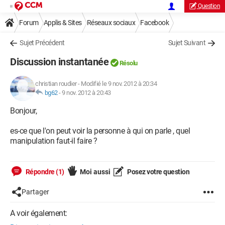
Question
Forum
Applis & Sites
Réseaux sociaux
Facebook
Sujet Précédent
Sujet Suivant
Discussion instantanée
Résolu
christian roudier
-
Modifié le 9 nov. 2012 à 20:34
bg62
-
9 nov. 2012 à 20:43
Bonjour,
es-ce que l'on peut voir la personne à qui on parle , quel
manipulation faut-il faire ?
Répondre (1)
Moi aussi
Posez votre question
Partager
A voir également: