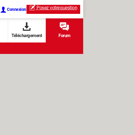
Posez votre
question
Connexion
Téléchargement
Forum