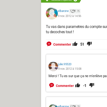
elbarone
75
9 nov. 2012 à 14:56
Tu vas dans parametres du compte sur 
tu decoches tout !
51
Commenter
julie.95520
9 nov. 2012 à 15:08
Merci ! Tu es sur que ça ne m'enlève pa
-1
Commenter
elbarone
75