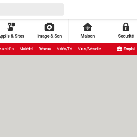
pplis & Sites
Image & Son
Maison
Securité
ux vidéo
Matériel
Réseau
Vidéo/TV
Virus/Sécurité
Emploi