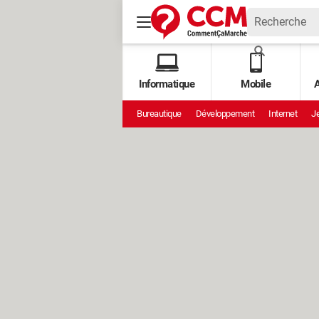
Informatique
Mobile
A
Bureautique
Développement
Internet
Je