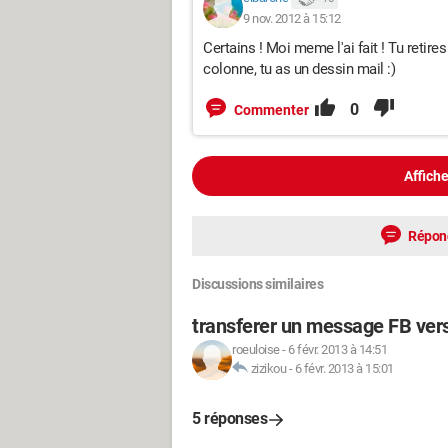
9 nov. 2012 à 15:12
Certains ! Moi meme l'ai fait ! Tu retires
colonne, tu as un dessin mail :)
0
Commenter
Affiche
Répon
Discussions similaires
transferer un message FB vers
roeuloise
-
6 févr. 2013 à 14:51
zizikou
-
6 févr. 2013 à 15:01
5 réponses