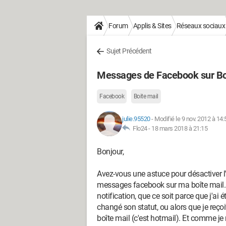
Forum
Applis & Sites
Réseaux sociaux
Sujet Précédent
Messages de Facebook sur Bo
Facebook
Boite mail
julie.95520
-
Modifié le 9 nov. 2012 à 14:
Flo24 -
18 mars 2018 à 21:15
Bonjour,
Avez-vous une astuce pour désactiver l
messages facebook sur ma boîte mail. J
notification, que ce soit parce que j'ai
changé son statut, ou alors que je reç
boîte mail (c'est hotmail). Et comme je