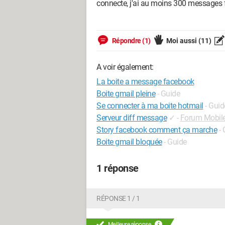
connecte, j'ai au moins 300 messages f
Répondre (1)
Moi aussi
(11)
A voir également:
La boite a message facebook
Boite gmail pleine
- Guide
Se connecter à ma boite hotmail
- Guid
Serveur diff message
✓
-
Forum Mobil
Story facebook comment ça marche
-
Boite gmail bloquée
- Guide
1 réponse
RÉPONSE 1 / 1
Meilleure réponse