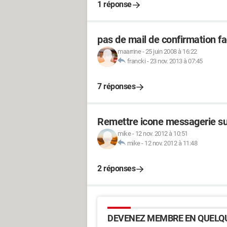
1 réponse
pas de mail de confirmation f
maarrine
-
25 juin 2008 à 16:22
francki
-
23 nov. 2013 à 07:45
7 réponses
Remettre icone messagerie su
mike
-
12 nov. 2012 à 10:51
mike
-
12 nov. 2012 à 11:48
2 réponses
DEVENEZ MEMBRE EN QUELQU