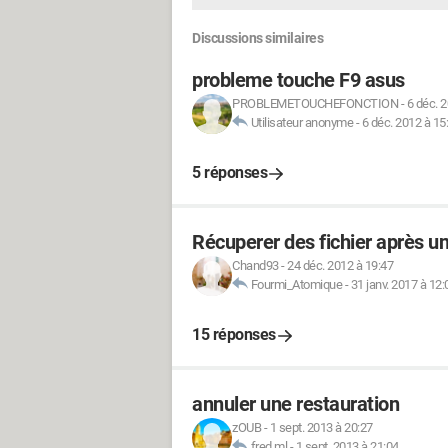
Discussions similaires
probleme touche F9 asus
PROBLEMETOUCHEFONCTION
-
6 déc. 
Utilisateur anonyme
-
6 déc. 2012 à 15
5 réponses
Récuperer des fichier après u
Chand93
-
24 déc. 2012 à 19:47
Fourmi_Atomique
-
31 janv. 2017 à 12:
15 réponses
annuler une restauration
zOUB
-
1 sept. 2013 à 20:27
fred.ml
-
1 sept. 2013 à 21:04