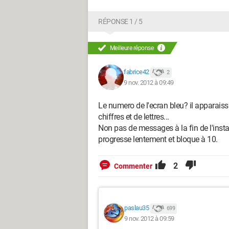
RÉPONSE 1 / 5
Meilleure réponse
fabrice42
2
9 nov. 2012 à 09:49
Le numero de l'ecran bleu? il apparaissa
chiffres et de lettres...
Non pas de messages à la fin de l'instala
progresse lentement et bloque à 10.
2
Commenter
paslau35
699
9 nov. 2012 à 09:59