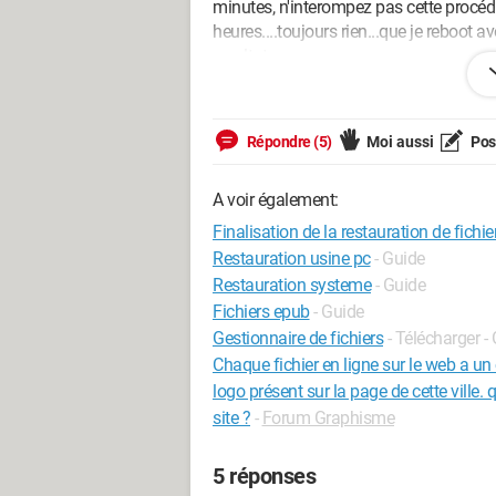
minutes, n'interompez pas cette procédur
heures....toujours rien...que je reboo
resultat.
J'ai un Toshiba Qosmio X770-10M
Merci de votre aide ;)
Répondre (5)
Moi aussi
Pose
A voir également:
Finalisation de la restauration de fichie
Restauration usine pc
- Guide
Restauration systeme
- Guide
Fichiers epub
- Guide
Gestionnaire de fichiers
- Télécharger -
Chaque fichier en ligne sur le web a un 
logo présent sur la page de cette ville. q
site ?
-
Forum Graphisme
5 réponses