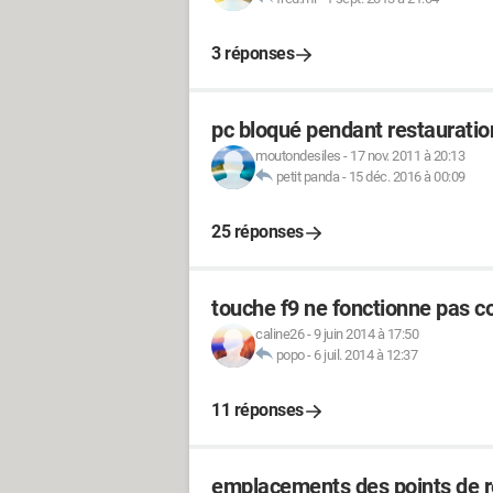
3 réponses
pc bloqué pendant restaurati
moutondesiles
-
17 nov. 2011 à 20:13
petit panda
-
15 déc. 2016 à 00:09
25 réponses
touche f9 ne fonctionne pas 
caline26
-
9 juin 2014 à 17:50
popo
-
6 juil. 2014 à 12:37
11 réponses
emplacements des points de r