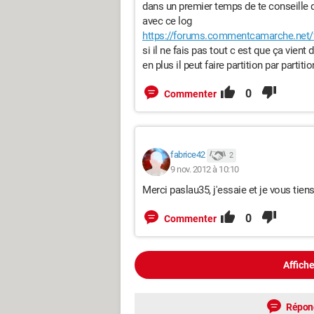
dans un premier temps de te conseille de
avec ce log
https://forums.commentcamarche.net/fo
si il ne fais pas tout c est que ça vient
en plus il peut faire partition par partitio
0
Commenter
fabrice42
2
9 nov. 2012 à 10:10
Merci paslau35, j'essaie et je vous tien
0
Commenter
Affiche
Répon