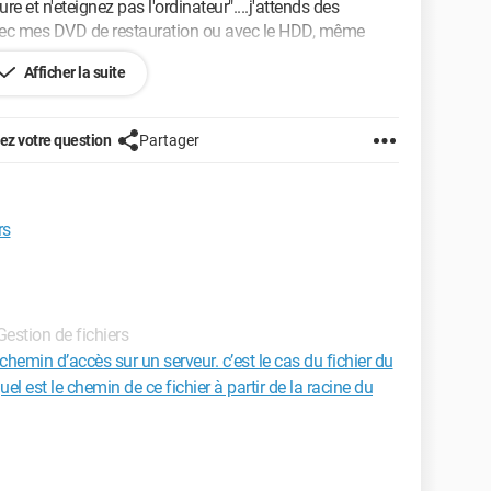
e et n'eteignez pas l'ordinateur"....j'attends des
t avec mes DVD de restauration ou avec le HDD, même
Afficher la suite
z votre question
Partager
rs
 Gestion de fichiers
chemin d’accès sur un serveur. c’est le cas du fichier du
uel est le chemin de ce fichier à partir de la racine du