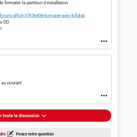
 formater ta partition d installation
rum/affich-37636608-formater-avec-killdisk
 du DD
n
s au courant
r toute la discussion
dre
Posez votre question