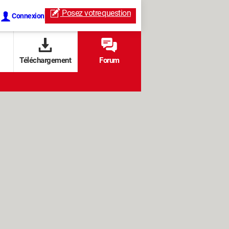
Posez votre
question
Connexion
Téléchargement
Forum