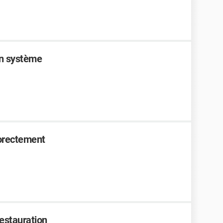
on système
corectement
estauration