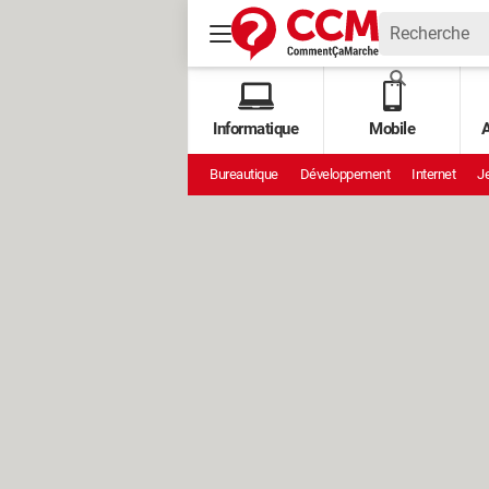
Informatique
Mobile
A
Bureautique
Développement
Internet
Je