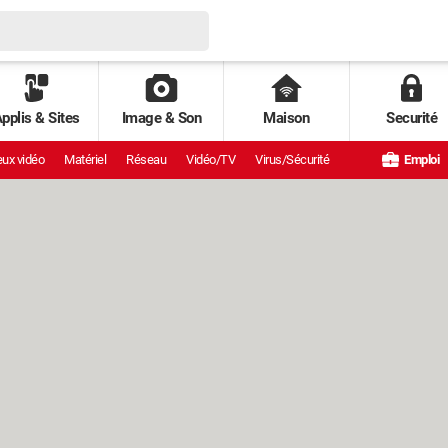
pplis & Sites
Image & Son
Maison
Securité
ux vidéo
Matériel
Réseau
Vidéo/TV
Virus/Sécurité
Emploi