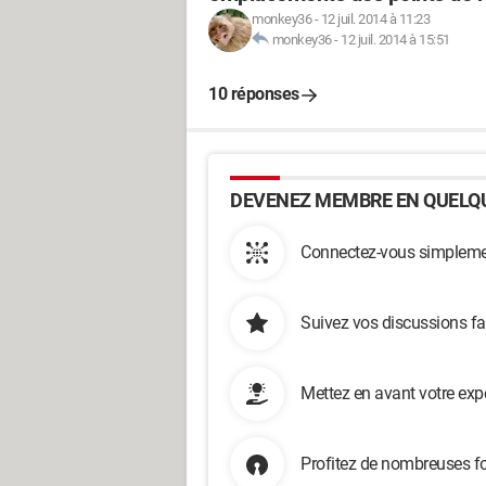
monkey36
-
12 juil. 2014 à 11:23
monkey36
-
12 juil. 2014 à 15:51
10 réponses
DEVENEZ MEMBRE EN QUELQU
Connectez-vous simplemen
Suivez vos discussions fa
Mettez en avant votre exp
Profitez de nombreuses fo