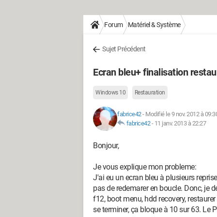
Forum
Matériel & Système
Sujet Précédent
Ecran bleu+ finalisation resta
Windows 10
Restauration
fabrice42
-
Modifié le 9 nov. 2012 à 09:3
fabrice42
-
11 janv. 2013 à 22:27
Bonjour,
Je vous explique mon probleme:
J'ai eu un ecran bleu à plusieurs reprises
pas de redemarer en boucle. Donc, je d
f12, boot menu, hdd recovery, restaurer à 
se terminer, ça bloque à 10 sur 63. Le P