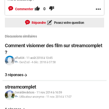
0
Commenter
Répondre
Posez votre question
Discussions similaires
Comment visionner des film sur streamcomplet
?
alfa404
-
11 août 2018 à 13:45
GenZod
-
4 déc. 2018 à 07:58
3 réponses
streamcomplet
Geraldiredebois
-
11 nov. 2014 à 16:59
Utilisateur anonyme
-
11 nov. 2014 à 17:07