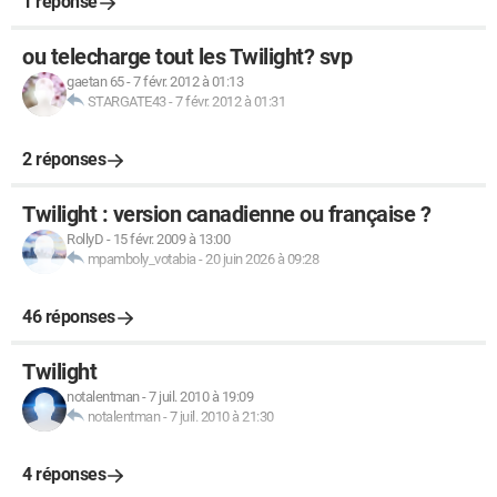
1 réponse
ou telecharge tout les Twilight? svp
gaetan 65
-
7 févr. 2012 à 01:13
STARGATE43
-
7 févr. 2012 à 01:31
2 réponses
Twilight : version canadienne ou française ?
RollyD
-
15 févr. 2009 à 13:00
mpamboly_votabia
-
20 juin 2026 à 09:28
46 réponses
Twilight
notalentman
-
7 juil. 2010 à 19:09
notalentman
-
7 juil. 2010 à 21:30
4 réponses