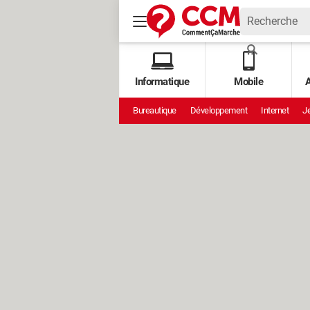
Informatique
Mobile
A
Bureautique
Développement
Internet
Je