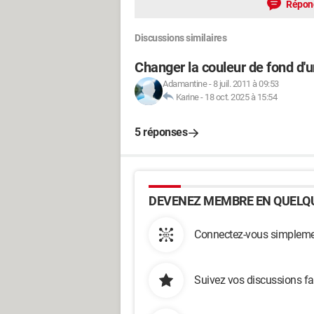
Répon
Discussions similaires
Changer la couleur de fond d'u
Adamantine
-
8 juil. 2011 à 09:53
Karine
-
18 oct. 2025 à 15:54
5 réponses
DEVENEZ MEMBRE EN QUELQU
Connectez-vous simplemen
Suivez vos discussions fa