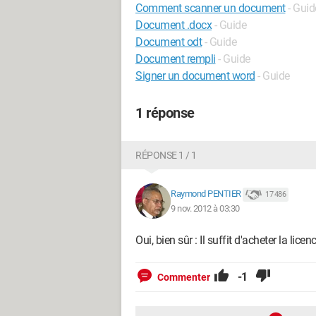
Comment scanner un document
- Guid
Document .docx
- Guide
Document odt
- Guide
Document rempli
- Guide
Signer un document word
- Guide
1 réponse
RÉPONSE 1 / 1
Raymond PENTIER
17 486
9 nov. 2012 à 03:30
Oui, bien sûr : Il suffit d'acheter la lice
-1
Commenter