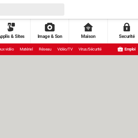
pplis & Sites
Image & Son
Maison
Securité
ux vidéo
Matériel
Réseau
Vidéo/TV
Virus/Sécurité
Emploi