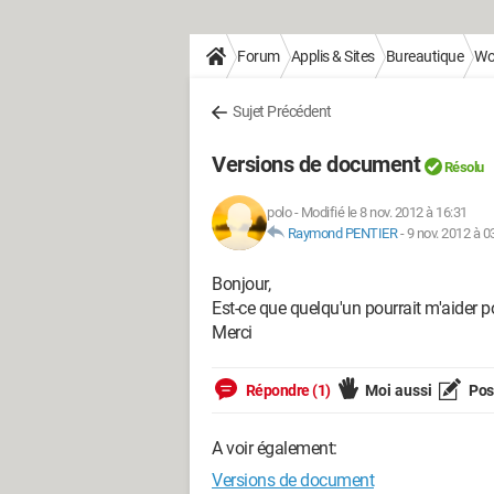
Forum
Applis & Sites
Bureautique
Wo
Sujet Précédent
Versions de document
Résolu
polo
-
Modifié le 8 nov. 2012 à 16:31
Raymond PENTIER
-
9 nov. 2012 à 0
Bonjour,
Est-ce que quelqu'un pourrait m'aider 
Merci
Répondre (1)
Moi aussi
Pose
A voir également:
Versions de document