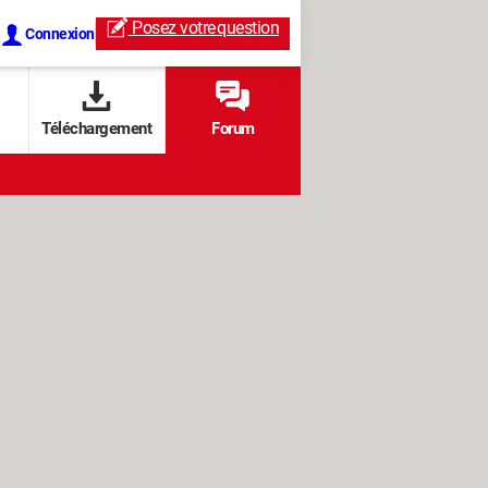
Posez votre
question
Connexion
Téléchargement
Forum