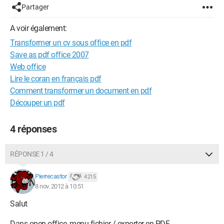
Partager
A voir également:
Transformer un cv sous office en pdf
Save as pdf office 2007
Web office
Lire le coran en français pdf
Comment transformer un document en pdf
Découper un pdf
4 réponses
RÉPONSE 1 / 4
Pierrecastor
4 215
8 nov. 2012 à 10:51
Salut
Dans open office, menu fichier / exporter en PDF