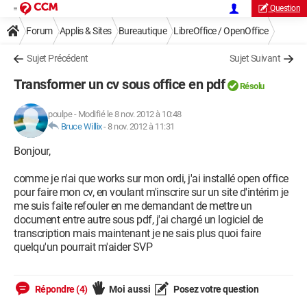
Question
Forum
Applis & Sites
Bureautique
LibreOffice / OpenOffice
Sujet Précédent
Sujet Suivant
Transformer un cv sous office en pdf
Résolu
poulpe
-
Modifié le 8 nov. 2012 à 10:48
Bruce Willix
-
8 nov. 2012 à 11:31
Bonjour,
comme je n'ai que works sur mon ordi, j'ai installé open office
pour faire mon cv, en voulant m'inscrire sur un site d'intérim je
me suis faite refouler en me demandant de mettre un
document entre autre sous pdf, j'ai chargé un logiciel de
transcription mais maintenant je ne sais plus quoi faire
quelqu'un pourrait m'aider SVP
Répondre (4)
Moi aussi
Posez votre question