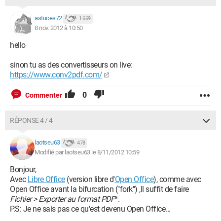
astuces72
1 669
8 nov. 2012 à 10:50
hello
sinon tu as des convertisseurs on live:
https://www.conv2pdf.com/
0
Commenter
RÉPONSE 4 / 4
laotseu63
478
Modifié par laotseu63 le 8/11/2012 10:59
Bonjour,
Avec
Libre Office
(version libre d'
Open Office
), comme avec
Open Office avant la bifurcation ("fork") ,Il suffit de faire
Fichier > Exporter au format PDF
*.
P.S: Je ne sais pas ce qu'est devenu Open Office...