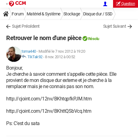
Question
Forum
Matériel & Système
Stockage
Disque dur / SSD
Sujet Précédent
Sujet Suivant
Retrouver le nom d'une pièce
Résolu
toma440
-
Modifié le 7 nov. 2012 à 19:20
TikTak92
-
8 nov. 2012 à 00:52
Bonjour,
Je cherche à savoir comment s'appelle cette pièce. Elle
provient de mon disque dur externe et je cherche à la
remplacer mais je ne connais pas son nom.
http://cjoint.com/12nv/BKhtqpfkPJM.htm
http://cjoint.com/12nv/BKhttQSbVcq.htm
Ps: C'est du sata