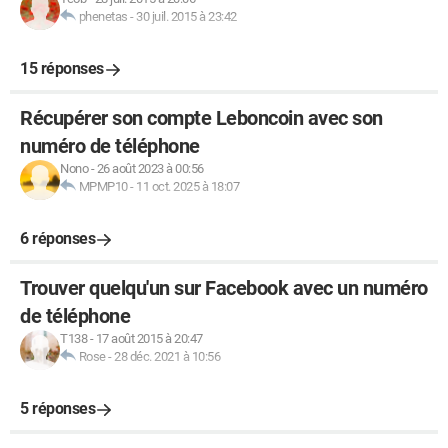
phenetas
-
30 juil. 2015 à 23:42
15 réponses
Récupérer son compte Leboncoin avec son
numéro de téléphone
Nono
-
26 août 2023 à 00:56
MPMP10
-
11 oct. 2025 à 18:07
6 réponses
Trouver quelqu'un sur Facebook avec un numéro
de téléphone
T138
-
17 août 2015 à 20:47
Rose
-
28 déc. 2021 à 10:56
5 réponses