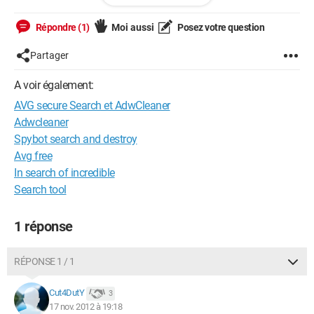
# Système d'exploitation : Windows 7 Home Premium Service
Pack 1 (64 bits)
Répondre (1)
Moi aussi
Posez votre question
# Nom d'utilisateur : Vernhes - VERNHES-ASUS
# Mode de démarrage : Normal
Partager
# Exécuté depuis : C:\Users\Vernhes\Desktop\adwcleaner.exe
# Option [Suppression]
A voir également:
AVG secure Search et AdwCleaner
***** [Services] *****
Adwcleaner
***** [Fichiers / Dossiers] *****
Spybot search and destroy
Avg free
Supprimé au redémarrage : C:\Program Files (x86)\Common
In search of incredible
Files\AVG Secure Search
Search tool
***** [Registre] *****
1 réponse
***** [Navigateurs] *****
-\\ Internet Explorer v9.0.8112.16421
RÉPONSE 1 / 1
[OK] Le registre ne contient aucune entrée illégitime.
Cut4DutY
3
17 nov. 2012 à 19:18