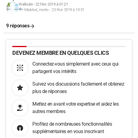
Walloute
-
22 févr. 2019 à 01:21
AdwCleaner[R1].txt - [14076 octets] - [06/11/2012 23:05:54]
Malekal_morte-
-
23 févr. 2019 à 10:31
AdwCleaner[S1].txt - [14234 octets] - [06/11/2012 23:07:44]
AdwCleaner[S2].txt - [2046 octets] - [06/11/2012 23:11:46]
9 réponses
AdwCleaner[S3].txt - [2106 octets] - [07/11/2012 18:29:05]
AdwCleaner[S5].txt - [2037 octets] - [07/11/2012 18:33:18]
########## EOF - C:\AdwCleaner[S5].txt - [2097 octets]
##########
DEVENEZ MEMBRE EN QUELQUES CLICS
Connectez-vous simplement avec ceux qui
partagent vos intérêts
Suivez vos discussions facilement et obtenez
plus de réponses
Mettez en avant votre expertise et aidez les
autres membres
Profitez de nombreuses fonctionnalités
supplémentaires en vous inscrivant