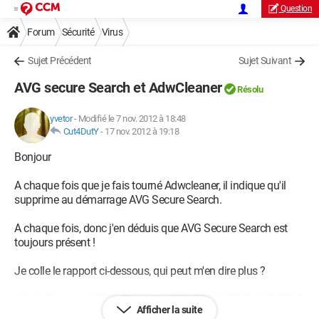
Question
Forum
Sécurité
Virus
Sujet Précédent
Sujet Suivant
AVG secure Search et AdwCleaner
Résolu
yvetor
-
Modifié le 7 nov. 2012 à 18:48
Cut4DutY
-
17 nov. 2012 à 19:18
Bonjour
A chaque fois que je fais tourné Adwcleaner, il indique qu'il
supprime au démarrage AVG Secure Search.
A chaque fois, donc j'en déduis que AVG Secure Search est
toujours présent !
Je colle le rapport ci-dessous, qui peut m'en dire plus ?
# AdwCleaner v2.006 - Rapport créé le 07/11/2012 à 18:33:18
Afficher la suite
# Mis à jour le 30/10/2012 par Xplode