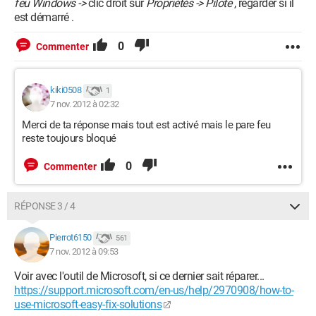
feu Windows ->
clic droit sur
Propriétés -> Pilote
, regarder si il
est démarré .
0
Commenter
kiki0508
1
7 nov. 2012 à 02:32
Merci de ta réponse mais tout est activé mais le pare feu
reste toujours bloqué
0
Commenter
RÉPONSE 3 / 4
Pierrot6150
561
7 nov. 2012 à 09:53
Voir avec l'outil de Microsoft, si ce dernier sait réparer...
https://support.microsoft.com/en-us/help/2970908/how-to-
use-microsoft-easy-fix-solutions