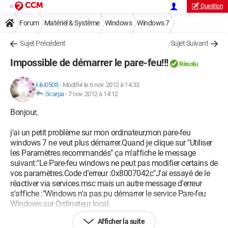
Question
Forum
Matériel & Système
Windows
Windows 7
Sujet Précédent
Sujet Suivant
Impossible de démarrer le pare-feu!!!
Résolu
kiki0508
-
Modifié le 6 nov. 2012 à 14:33
Scarpa
-
7 nov. 2012 à 14:12
Bonjour,
j'ai un petit problème sur mon ordinateur,mon pare-feu
windows 7 ne veut plus démarrer.Quand je clique sur "Utiliser
les Paramètres recommandés" ça m'affiche le message
suivant:"Le Pare-feu windows ne peut pas modifier certains de
vos paramètres.Code d'erreur :0x8007042c"J'ai essayé de le
réactiver via services.msc mais un autre message d'erreur
s'affiche :"Windows n'a pas pu démarrer le service Pare-feu
Windows sur Ordinateur local.
Erreur 1068:Le service ou le groupe de dépendance n'a pas pu
Afficher la suite
démarrer."