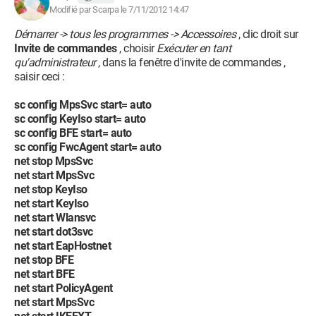
Modifié par Scarpa le 7/11/2012 14:47
Démarrer -> tous les programmes -> Accessoires
, clic droit sur
Invite de commandes
, choisir
Exécuter en tant
qu'administrateur
, dans la fenêtre d'invite de commandes ,
saisir ceci :
sc config MpsSvc start= auto
sc config KeyIso start= auto
sc config BFE start= auto
sc config FwcAgent start= auto
net stop MpsSvc
net start MpsSvc
net stop KeyIso
net start KeyIso
net start Wlansvc
net start dot3svc
net start EapHostnet
net stop BFE
net start BFE
net start PolicyAgent
net start MpsSvc