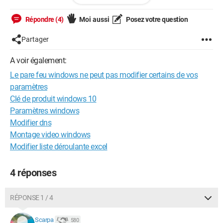
Merci d'avance pour vos réponses :)
Répondre (4)
Moi aussi
Posez votre question
Partager
A voir également:
Le pare feu windows ne peut pas modifier certains de vos
paramètres
Clé de produit windows 10
Paramètres windows
Modifier dns
Montage video windows
Modifier liste déroulante excel
4 réponses
RÉPONSE 1 / 4
Scarpa
580