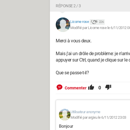
RÉPONSE 2 / 3
Licorne rose
226
Modifié par Licorne rose le 6/11/2012 0
Merci à vous deux.
Mais j'ai un drôle de problème: je n'arri
appuyer sur Ctrl, quand je clique sur le
Que se passe-t-il?
0
Commenter
Utilisateur anonyme
Modifié par argixu le 6/11/2012 23:03
Bonjour