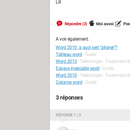
LR
Répondre (3)
Moi aussi
Pose
A voir également:
Word 2010: à quoi sert "aligner"?
Tableau word
- Guide
Word 2013
- Télécharger - Traitement d
Espace insécable word
- Guide
Word 2010
- Télécharger - Traitement d
Colonne word
- Guide
3 réponses
RÉPONSE 1 / 3