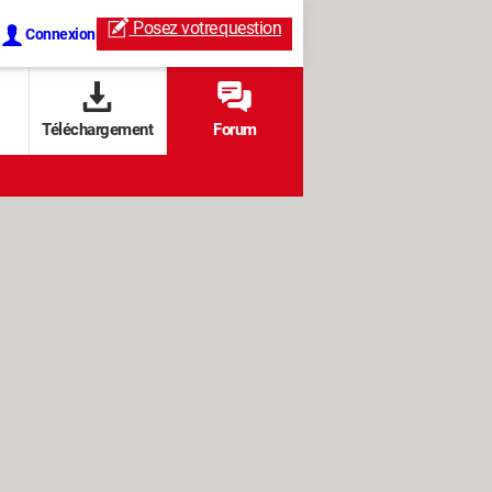
Posez votre
question
Connexion
Téléchargement
Forum