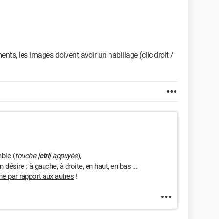
ents, les images doivent avoir un habillage (clic droit /
mble (
touche [
ctrl
] appuyée
),
n désire : à gauche, à droite, en haut, en bas ...
une par rapport aux autres
!