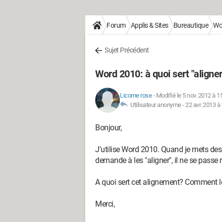
Forum
Applis & Sites
Bureautique
Wo
Sujet Précédent
Word 2010: à quoi sert "aligner
Licorne rose
-
Modifié le 5 nov. 2012 à 1
Utilisateur anonyme -
22 avr. 2013 à
Bonjour,
J'utilise Word 2010. Quand je mets de
demande à les "aligner", il ne se passe r
A quoi sert cet alignement? Comment l
Merci,