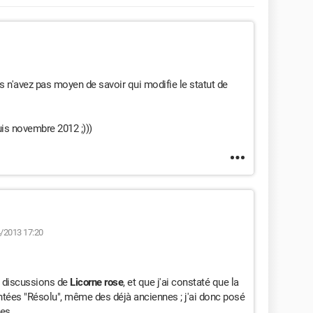
us n'avez pas moyen de savoir qui modifie le statut de
is novembre 2012 ;)))
/2013 17:20
s discussions de
Licorne rose
, et que j'ai constaté que la
intées "Résolu", même des déjà anciennes ; j'ai donc posé
s ...