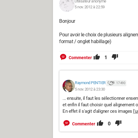
Utilisateur anonyme
5 nov. 2012 à 22:59
Bonjour
Pour avoir le choix de plusieurs alignem
format / onglet habillage)
1
Commenter
Raymond PENTIER
17 490
5 nov. 2012 à 23:30
... ensuite, il faut les sélectionner ense
et enfin il faut choisir quel alignement o
En effet il s'agit d'aligner ces images
l'
0
Commenter