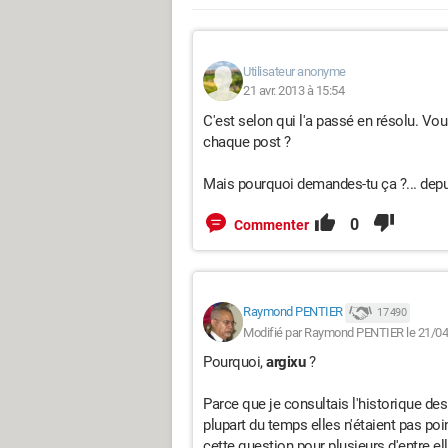
Utilisateur anonyme
21 avr. 2013 à 15:54
C'est selon qui l'a passé en résolu. Vo
chaque post ?
Mais pourquoi demandes-tu ça ?... depu
0
Commenter
Raymond PENTIER
17 490
Modifié par Raymond PENTIER le 21/04
Pourquoi,
argixu
?
Parce que je consultais l'historique de
plupart du temps elles n'étaient pas po
cette question pour plusieurs d'entre elle