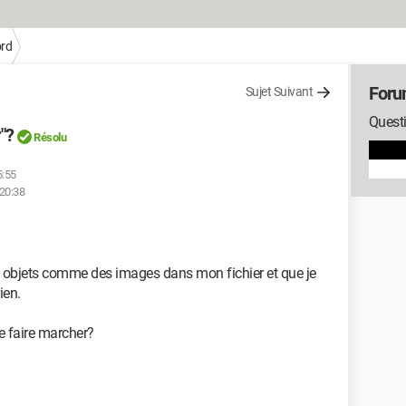
rd
Foru
Sujet Suivant
Quest
"?
Résolu
5:55
 20:38
s objets comme des images dans mon fichier et que je
ien.
e faire marcher?