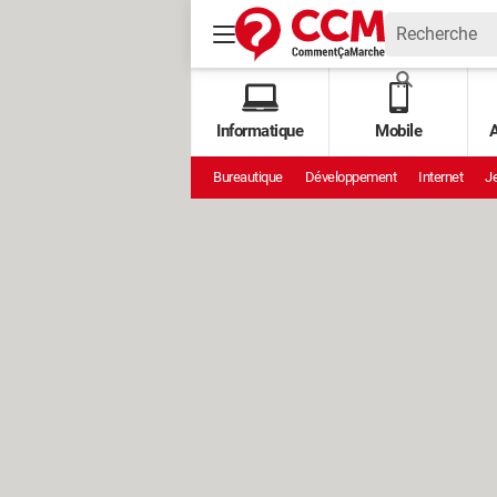
Informatique
Mobile
A
Bureautique
Développement
Internet
Je