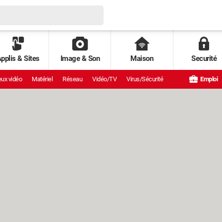
pplis & Sites
Image & Son
Maison
Securité
ux vidéo
Matériel
Réseau
Vidéo/TV
Virus/Sécurité
Emploi