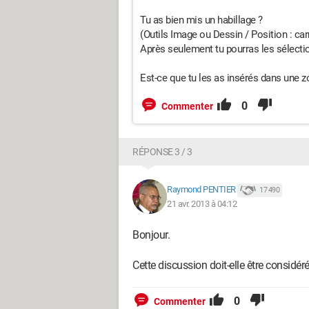
Tu as bien mis un habillage ?
(Outils Image ou Dessin / Position : car
Après seulement tu pourras les sélection
Est-ce que tu les as insérés dans une z
0
Commenter
RÉPONSE 3 / 3
Raymond PENTIER
17 490
21 avr. 2013 à 04:12
Bonjour.
Cette discussion doit-elle être considé
0
Commenter