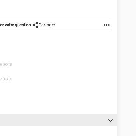
z votre question
Partager
e texte
e texte