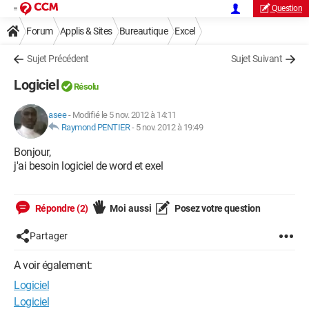
Question
Forum
Applis & Sites
Bureautique
Excel
Sujet Précédent
Sujet Suivant
Logiciel
Résolu
asee
-
Modifié le 5 nov. 2012 à 14:11
Raymond PENTIER
-
5 nov. 2012 à 19:49
Bonjour,
j'ai besoin logiciel de word et exel
Répondre (2)
Moi aussi
Posez votre question
Partager
A voir également:
Logiciel
Logiciel