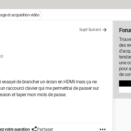
ge et acquisition vidéo
Foru
Sujet Suivant
Trouve
des r
d'acqu
:28
tendan
une c
pour 
de con
 J'ai essayé de brancher un écran en HDMI mais ça ne
 un raccourci clavier qui me permettrai de passer sur
session et taper mon mots de passe.
z votre question
Partager