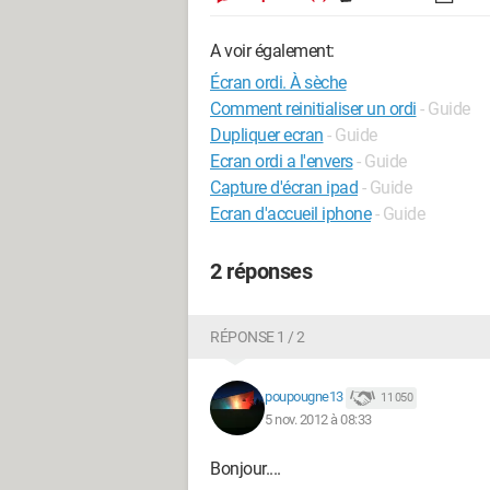
A voir également:
Écran ordi. À sèche
Comment reinitialiser un ordi
- Guide
Dupliquer ecran
- Guide
Ecran ordi a l'envers
- Guide
Capture d'écran ipad
- Guide
Ecran d'accueil iphone
- Guide
2 réponses
RÉPONSE 1 / 2
poupougne13
11 050
5 nov. 2012 à 08:33
Bonjour....