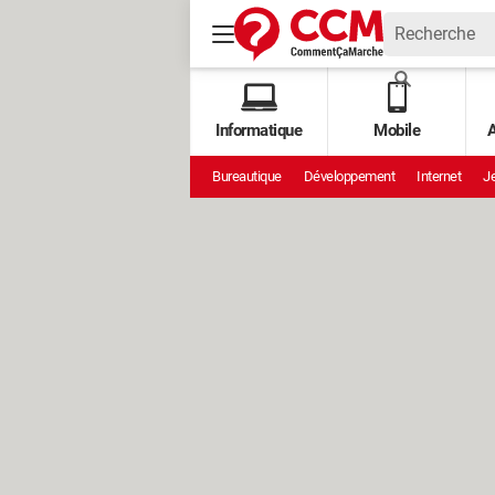
Informatique
Mobile
A
Bureautique
Développement
Internet
Je