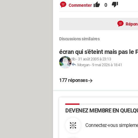
0
Commenter
Répon
Discussions similaires
écran qui s'éteint mais pas le 
tib
-
31 août 2005 à 23:13
Morgan
-
9 mai 2026 à 18:41
177 réponses
DEVENEZ MEMBRE EN QUELQU
Connectez-vous simplemen