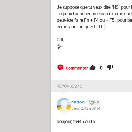
Je suppose que tu veux dire "HS" pour Ho
Tu peux brancher un écran externe sur t
peut-être faire Fn + F4 ou + F5...pour 
écrans, ou indiquer LCD..)
Cdt,
@+
0
Commenter
RÉPONSE 2 / 2
netpro421
8
5 nov. 2012 à 08:34
bonjour, fn+f5 ou f6