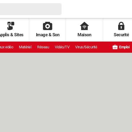
pplis & Sites
Image & Son
Maison
Securité
ux vidéo
Matériel
Réseau
Vidéo/TV
Virus/Sécurité
Emploi