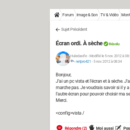
Forum
Image & Son
TV & Vidéo
Monta
Sujet Précédent
Écran ordi. À sèche
Résolu
Huledasife
-
Modifié le 5 nov. 2012 à 08
netpro421
-
5 nov. 2012 à 08:34
Bonjour,
J'ai un pc vista et l'écran et à sèche.
marche pas. Je voudrais savoir si il y a
l'autre écran pour pouvoir choisir ma 
Merci.
<config>vista /
Répondre (2)
Moi aussi
Pose