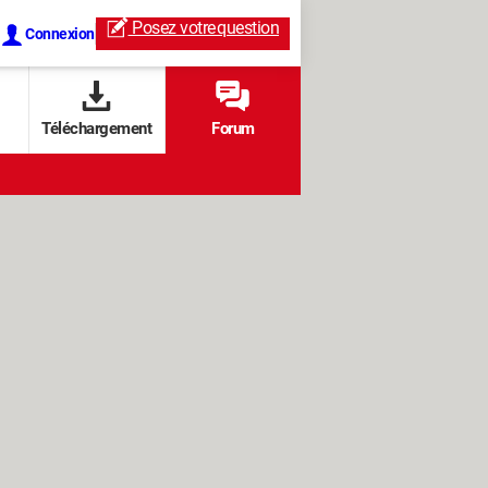
Posez votre
question
Connexion
Téléchargement
Forum