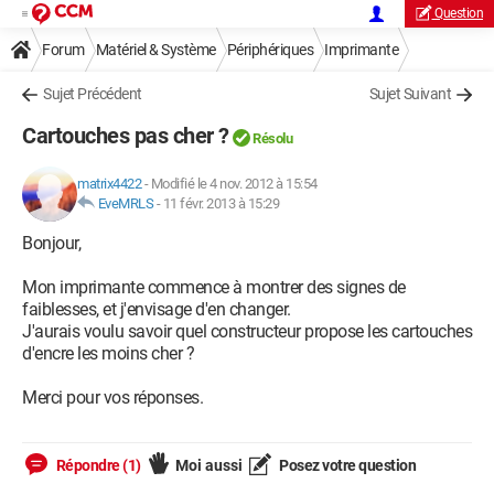
Question
Forum
Matériel & Système
Périphériques
Imprimante
Sujet Précédent
Sujet Suivant
Cartouches pas cher ?
Résolu
matrix4422
-
Modifié le 4 nov. 2012 à 15:54
EveMRLS
-
11 févr. 2013 à 15:29
Bonjour,
Mon imprimante commence à montrer des signes de
faiblesses, et j'envisage d'en changer.
J'aurais voulu savoir quel constructeur propose les cartouches
d'encre les moins cher ?
Merci pour vos réponses.
Répondre (1)
Moi aussi
Posez votre question