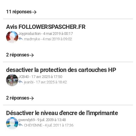
11 réponses
Avis FOLLOWERSPASCHER.FR
Joyproduction
-
4 mai 2019 à 00:17
madmyke
-
4 mai 2019 à 09:02
2 réponses
desactiver la protection des cartouches HP
JCB40
-
17 avr. 2025 à 17:50
jeanbi
-
17 avr. 2025 à 18:42
2 réponses
Désactiver le niveau d'encre de l'imprimante
gwendy69
-
9 juil. 2009 à 13:48
CHEYENNE
-
4 juil. 2011 à 17:36