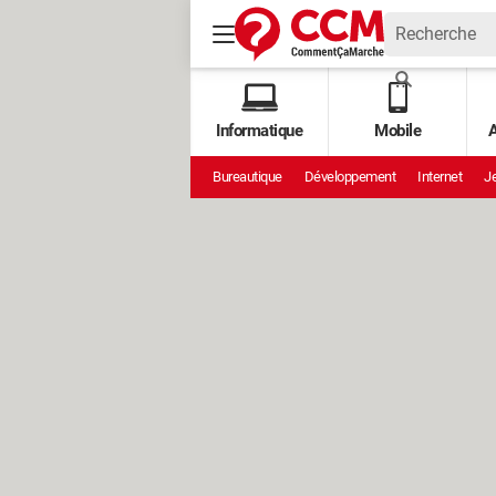
Informatique
Mobile
A
Bureautique
Développement
Internet
Je