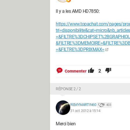
Il y a les AMD HD7850:
https://www.topachat.com/pages/prod
tri=disponibilite&cat=micro&nb_arti
=&FILTRE%3DCHIPSET%2BGRAPHIQU
&FILTRE%3DMEMOIRE=&FILTRE%3D
=&FILTRE%3DPRIXMAX=
2
Commenter
RÉPONSE 2 / 2
REMYMARTIN60
403
31 oct. 2012 à 15:14
Merci bien