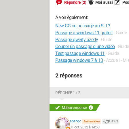
Répondre (2)
Moi aussi
Pose
A voir également:
New CG ou passage au SLI ?
Passage à windows 11 gratuit
- Guide
Passage qwerty azerty
- Guide
Couper un passage d une vidéo
- Guide
Test passage windows 11
- Guide
Passage windows 7 à 10
- Accueil - Mi
2 réponses
RÉPONSE 1 / 2
Meilleure réponse
epango
4 271
Ambassadeur
31 oct. 2012 à 14:53