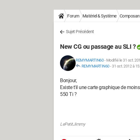
Forum
Matériel & Système
Composan
Sujet Précédent
New CG ou passage au SLI ?
REMYMARTIN60
-
Modifié le 31 oct. 20
REMYMARTIN60
-
31 oct. 2012 à 15
Bonjour,
Existe t'il une carte graphique de moin
550 Ti ?
LePetitJimmy