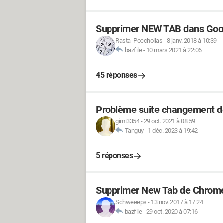
Supprimer NEW TAB dans Goo
Rasta_Pocchollas
-
8 janv. 2018 à 10:39
bazfile
-
10 mars 2021 à 22:06
45 réponses
Problème suite changement 
gimi3354
-
29 oct. 2021 à 08:59
Tanguy
-
1 déc. 2023 à 19:42
5 réponses
Supprimer New Tab de Chrom
Schweeeps
-
13 nov. 2017 à 17:24
bazfile
-
29 oct. 2020 à 07:16