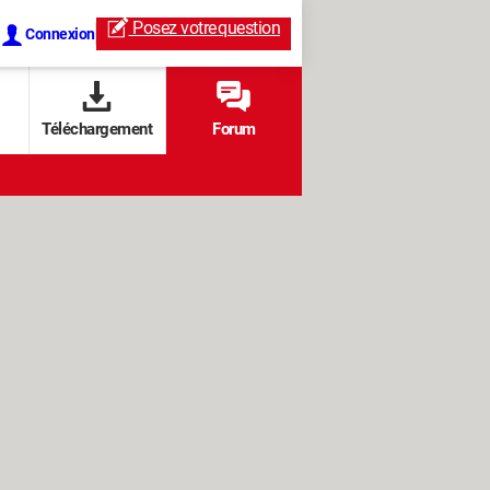
Posez votre
question
Connexion
Téléchargement
Forum