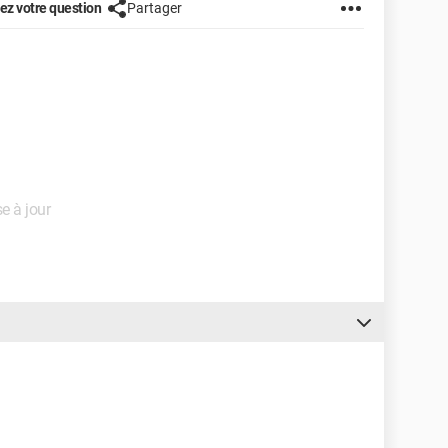
z votre question
Partager
se à jour