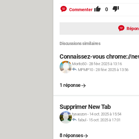
0
Commenter
Répon
Discussions similaires
Connaissez-vous chrome://ne
Morito50
-
28 févr. 2025 à 13:16
MPMP10
-
28 févr. 2025 à 13:56
1 réponse
Supprimer New Tab
tysaozon
-
14 oct. 2025 à 15:54
fabul
-
15 oct. 2025 à 17:01
8 réponses