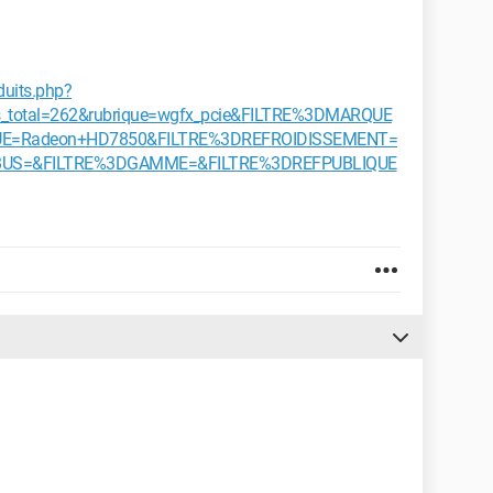
uits.php?
cles_total=262&rubrique=wgfx_pcie&FILTRE%3DMARQUE
E=Radeon+HD7850&FILTRE%3DREFROIDISSEMENT=
BUS=&FILTRE%3DGAMME=&FILTRE%3DREFPUBLIQUE