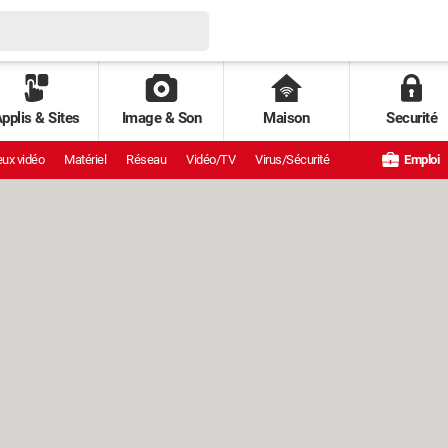
pplis & Sites
Image & Son
Maison
Securité
ux vidéo
Matériel
Réseau
Vidéo/TV
Virus/Sécurité
Emploi