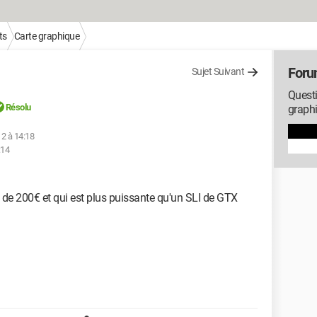
ts
Carte graphique
Foru
Sujet Suivant
Questi
Résolu
graph
12 à 14:18
:14
s de 200€ et qui est plus puissante qu'un SLI de GTX