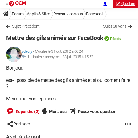
Question
Forum
Applis & Sites
Réseaux sociaux
Facebook
Sujet Précédent
Sujet Suivant
Mettre des gifs animés sur FaceBook
Résolu
ydacry
-
Modifié le 31 oct. 2012 à 06:24
Utilisateur anonyme -
23 juil. 2015 à 15:52
Bonjour,
est-il possible de mettre des gifs animés et si oui coment faire
?
Merci pour vos réponses
Répondre (2)
Moi aussi
Posez votre question
Partager
A voir également: