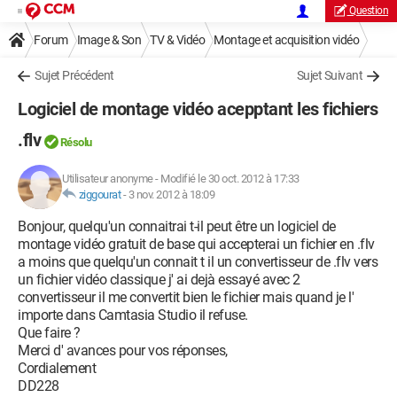
Question
Forum
Image & Son
TV & Vidéo
Montage et acquisition vidéo
Sujet Précédent
Sujet Suivant
Logiciel de montage vidéo acepptant les fichiers
.flv
Résolu
Utilisateur anonyme
-
Modifié le 30 oct. 2012 à 17:33
ziggourat
-
3 nov. 2012 à 18:09
Bonjour, quelqu'un connaitrai t-il peut être un logiciel de
montage vidéo gratuit de base qui accepterai un fichier en .flv
a moins que quelqu'un connait t il un convertisseur de .flv vers
un fichier vidéo classique j' ai dejà essayé avec 2
convertisseur il me convertit bien le fichier mais quand je l'
importe dans Camtasia Studio il refuse.
Que faire ?
Merci d' avances pour vos réponses,
Cordialement
DD228