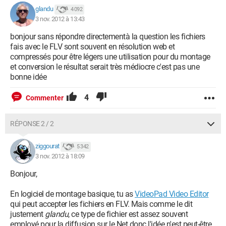
glandu
4 092
3 nov. 2012 à 13:43
bonjour sans répondre directementà la question les fichiers
fais avec le FLV sont souvent en résolution web et
compressés pour être légers une utilisation pour du montage
et conversion le résultat serait très médiocre c'est pas une
bonne idée
4
Commenter
RÉPONSE 2 / 2
ziggourat
5 342
3 nov. 2012 à 18:09
Bonjour,
En logiciel de montage basique, tu as
VideoPad Video Editor
qui peut accepter les fichiers en FLV. Mais comme le dit
justement
glandu
, ce type de fichier est assez souvent
employé pour la diffusion sur le Net donc l'idée n'est peut-être