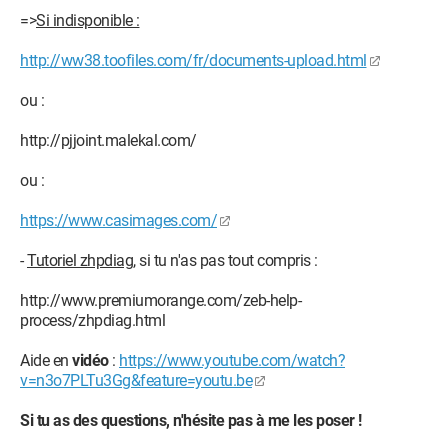
=>
Si indisponible :
http://ww38.toofiles.com/fr/documents-upload.html
ou :
http://pjjoint.malekal.com/
ou :
https://www.casimages.com/
-
Tutoriel zhpdiag,
si tu n'as pas tout compris :
http://www.premiumorange.com/zeb-help-
process/zhpdiag.html
Aide en
vidéo
:
https://www.youtube.com/watch?
v=n3o7PLTu3Gg&feature=youtu.be
Si tu as des questions, n'hésite pas à me les poser !