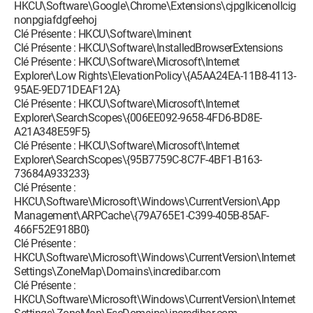
HKCU\Software\Google\Chrome\Extensions\cjpglkicenollcig
nonpgiafdgfeehoj
Clé Présente : HKCU\Software\Iminent
Clé Présente : HKCU\Software\InstalledBrowserExtensions
Clé Présente : HKCU\Software\Microsoft\Internet
Explorer\Low Rights\ElevationPolicy\{A5AA24EA-11B8-4113-
95AE-9ED71DEAF12A}
Clé Présente : HKCU\Software\Microsoft\Internet
Explorer\SearchScopes\{006EE092-9658-4FD6-BD8E-
A21A348E59F5}
Clé Présente : HKCU\Software\Microsoft\Internet
Explorer\SearchScopes\{95B7759C-8C7F-4BF1-B163-
73684A933233}
Clé Présente :
HKCU\Software\Microsoft\Windows\CurrentVersion\App
Management\ARPCache\{79A765E1-C399-405B-85AF-
466F52E918B0}
Clé Présente :
HKCU\Software\Microsoft\Windows\CurrentVersion\Internet
Settings\ZoneMap\Domains\incredibar.com
Clé Présente :
HKCU\Software\Microsoft\Windows\CurrentVersion\Internet