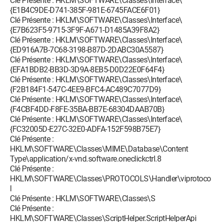
Clé Présente : HKLM\SOFTWARE\Classes\Interface\
{E1B4C9DE-D741-385F-981E-6745FACE6F01}
Clé Présente : HKLM\SOFTWARE\Classes\Interface\
{E7B623F5-9715-3F9F-A671-D1485A39F8A2}
Clé Présente : HKLM\SOFTWARE\Classes\Interface\
{ED916A7B-7C68-3198-B87D-2DABC30A5587}
Clé Présente : HKLM\SOFTWARE\Classes\Interface\
{EFA1BDB2-BB3D-3D9A-8EB5-D0D22E0F64F4}
Clé Présente : HKLM\SOFTWARE\Classes\Interface\
{F2B184F1-547C-4EE9-BFC4-AC489C7077D9}
Clé Présente : HKLM\SOFTWARE\Classes\Interface\
{F4CBF4DD-F8FE-35BA-BB7E-68304DAAB70B}
Clé Présente : HKLM\SOFTWARE\Classes\Interface\
{FC32005D-E27C-32E0-ADFA-152F598B75E7}
Clé Présente :
HKLM\SOFTWARE\Classes\MIME\Database\Content
Type\application/x-vnd.software.oneclickctrl.8
Clé Présente :
HKLM\SOFTWARE\Classes\PROTOCOLS\Handler\viprotoco
l
Clé Présente : HKLM\SOFTWARE\Classes\S
Clé Présente :
HKLM\SOFTWARE\Classes\ScriptHelper.ScriptHelperApi