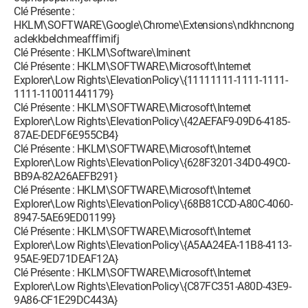
Clé Présente :
HKLM\SOFTWARE\Google\Chrome\Extensions\ndkhncnong
aclekkbelchmeafffimifj
Clé Présente : HKLM\Software\Iminent
Clé Présente : HKLM\SOFTWARE\Microsoft\Internet
Explorer\Low Rights\ElevationPolicy\{11111111-1111-1111-
1111-110011441179}
Clé Présente : HKLM\SOFTWARE\Microsoft\Internet
Explorer\Low Rights\ElevationPolicy\{42AEFAF9-09D6-4185-
87AE-DEDF6E955CB4}
Clé Présente : HKLM\SOFTWARE\Microsoft\Internet
Explorer\Low Rights\ElevationPolicy\{628F3201-34D0-49C0-
BB9A-82A26AEFB291}
Clé Présente : HKLM\SOFTWARE\Microsoft\Internet
Explorer\Low Rights\ElevationPolicy\{68B81CCD-A80C-4060-
8947-5AE69ED01199}
Clé Présente : HKLM\SOFTWARE\Microsoft\Internet
Explorer\Low Rights\ElevationPolicy\{A5AA24EA-11B8-4113-
95AE-9ED71DEAF12A}
Clé Présente : HKLM\SOFTWARE\Microsoft\Internet
Explorer\Low Rights\ElevationPolicy\{C87FC351-A80D-43E9-
9A86-CF1E29DC443A}