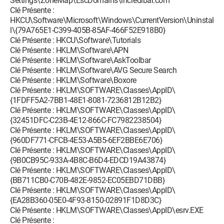
Settings\ZoneMap\EscDomains\incredibar.com
Clé Présente :
HKCU\Software\Microsoft\Windows\CurrentVersion\Uninstal
l\{79A765E1-C399-405B-85AF-466F52E918B0}
Clé Présente : HKCU\Software\Tutorials
Clé Présente : HKLM\Software\APN
Clé Présente : HKLM\Software\AskToolbar
Clé Présente : HKLM\Software\AVG Secure Search
Clé Présente : HKLM\Software\Boxore
Clé Présente : HKLM\SOFTWARE\Classes\AppID\
{1FDFF5A2-7BB1-48E1-8081-7236812B12B2}
Clé Présente : HKLM\SOFTWARE\Classes\AppID\
{32451DFC-C23B-4E12-866C-FC7982238504}
Clé Présente : HKLM\SOFTWARE\Classes\AppID\
{960DF771-CFCB-4E53-A5B5-6EF2BBE6E706}
Clé Présente : HKLM\SOFTWARE\Classes\AppID\
{9B0CB95C-933A-4B8C-B6D4-EDCD19A43874}
Clé Présente : HKLM\SOFTWARE\Classes\AppID\
{BB711CB0-C70B-482E-9852-EC05EBD71DBB}
Clé Présente : HKLM\SOFTWARE\Classes\AppID\
{EA28B360-05E0-4F93-8150-02891F1D8D3C}
Clé Présente : HKLM\SOFTWARE\Classes\AppID\esrv.EXE
Clé Présente :