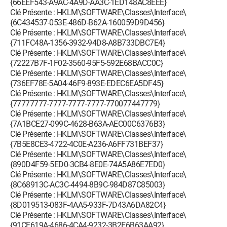
{66EEF543-A9AC-4A9D-AA3C-1ED148AC8EEE}
Clé Présente : HKLM\SOFTWARE\Classes\Interface\
{6C434537-053E-486D-B62A-160059D9D456}
Clé Présente : HKLM\SOFTWARE\Classes\Interface\
{711FC48A-1356-3932-94D8-A8B733DBC7E4}
Clé Présente : HKLM\SOFTWARE\Classes\Interface\
{72227B7F-1F02-3560-95F5-592E68BACC0C}
Clé Présente : HKLM\SOFTWARE\Classes\Interface\
{736EF78E-5A04-46F9-893E-EDEC6EA5DF45}
Clé Présente : HKLM\SOFTWARE\Classes\Interface\
{77777777-7777-7777-7777-770077447779}
Clé Présente : HKLM\SOFTWARE\Classes\Interface\
{7A1BCE27-099C-4628-B63A-AEC00C6376B3}
Clé Présente : HKLM\SOFTWARE\Classes\Interface\
{7B5E8CE3-4722-4C0E-A236-A6FF731BEF37}
Clé Présente : HKLM\SOFTWARE\Classes\Interface\
{890D4F59-5ED0-3CB4-8E0E-74A5A86E7ED0}
Clé Présente : HKLM\SOFTWARE\Classes\Interface\
{8C68913C-AC3C-4494-8B9C-984D87C85003}
Clé Présente : HKLM\SOFTWARE\Classes\Interface\
{8D019513-083F-4AA5-933F-7D43A6DA82C4}
Clé Présente : HKLM\SOFTWARE\Classes\Interface\
{91CF619A-4686-4CA4-9232-3B2E6B63AA92}