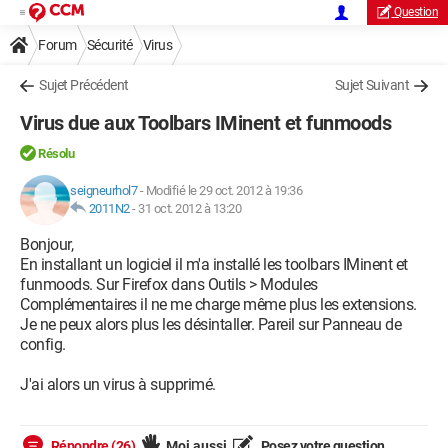
Question
Forum
Sécurité
Virus
Sujet Précédent
Sujet Suivant
Virus due aux Toolbars IMinent et funmoods
Résolu
seigneurhol7
-
Modifié le 29 oct. 2012 à 19:36
2011N2
-
31 oct. 2012 à 13:20
Bonjour,
En installant un logiciel il m'a installé les toolbars IMinent et
funmoods. Sur Firefox dans Outils > Modules
Complémentaires il ne me charge même plus les extensions.
Je ne peux alors plus les désintaller. Pareil sur Panneau de
config.
J'ai alors un virus à supprimé.
Répondre (26)
Moi aussi
Posez votre question