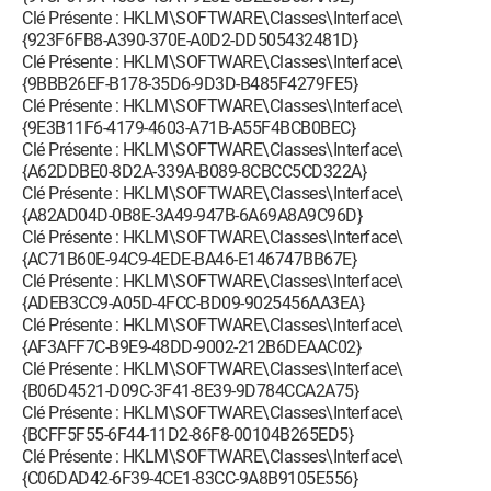
Clé Présente : HKLM\SOFTWARE\Classes\Interface\
{923F6FB8-A390-370E-A0D2-DD505432481D}
Clé Présente : HKLM\SOFTWARE\Classes\Interface\
{9BBB26EF-B178-35D6-9D3D-B485F4279FE5}
Clé Présente : HKLM\SOFTWARE\Classes\Interface\
{9E3B11F6-4179-4603-A71B-A55F4BCB0BEC}
Clé Présente : HKLM\SOFTWARE\Classes\Interface\
{A62DDBE0-8D2A-339A-B089-8CBCC5CD322A}
Clé Présente : HKLM\SOFTWARE\Classes\Interface\
{A82AD04D-0B8E-3A49-947B-6A69A8A9C96D}
Clé Présente : HKLM\SOFTWARE\Classes\Interface\
{AC71B60E-94C9-4EDE-BA46-E146747BB67E}
Clé Présente : HKLM\SOFTWARE\Classes\Interface\
{ADEB3CC9-A05D-4FCC-BD09-9025456AA3EA}
Clé Présente : HKLM\SOFTWARE\Classes\Interface\
{AF3AFF7C-B9E9-48DD-9002-212B6DEAAC02}
Clé Présente : HKLM\SOFTWARE\Classes\Interface\
{B06D4521-D09C-3F41-8E39-9D784CCA2A75}
Clé Présente : HKLM\SOFTWARE\Classes\Interface\
{BCFF5F55-6F44-11D2-86F8-00104B265ED5}
Clé Présente : HKLM\SOFTWARE\Classes\Interface\
{C06DAD42-6F39-4CE1-83CC-9A8B9105E556}