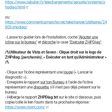
https://www.zebulon.fr/telechargements/securite/systeme/z
hpdiag.html
ou :
https://www.commentcamarche.net/telecharger/utilitaires/24
803-zhpdiag/
- Laisse toi guider lors de l'installation, coche
"Ajouter une
icône sur le bureau"
et
décoche
la case
"Exécuter ZHPDiag"
.
/!\Utilisateur de Vista et Seven : Clique droit sur le logo de
ZHPdiag
(parchemin),
« Exécuter en tant qu'Administrateur »
/!\
- Clique sur l'icône représentant une
loupe
(« Lancer le
diagnostic »).
- Enregistre le rapport
sur ton Bureau
à l'aide de l'icône
représentant une
disquette
, s'il n'est pas déjà présent sur le
bureau.
- Héberge le rapport
ZHPDiag.txt
sur le site ci dessous, puis
copie/colle le lien fourni dans ta prochaine réponse :
https://www.cjoint.com/