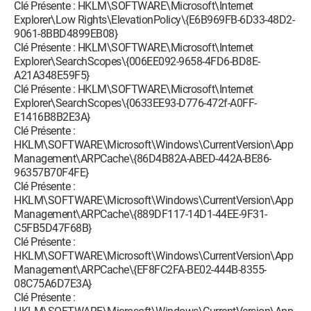
Clé Présente : HKLM\SOFTWARE\Microsoft\Internet
Explorer\Low Rights\ElevationPolicy\{E6B969FB-6D33-48D2-
9061-8BBD4899EB08}
Clé Présente : HKLM\SOFTWARE\Microsoft\Internet
Explorer\SearchScopes\{006EE092-9658-4FD6-BD8E-
A21A348E59F5}
Clé Présente : HKLM\SOFTWARE\Microsoft\Internet
Explorer\SearchScopes\{0633EE93-D776-472f-A0FF-
E1416B8B2E3A}
Clé Présente :
HKLM\SOFTWARE\Microsoft\Windows\CurrentVersion\App
Management\ARPCache\{86D4B82A-ABED-442A-BE86-
96357B70F4FE}
Clé Présente :
HKLM\SOFTWARE\Microsoft\Windows\CurrentVersion\App
Management\ARPCache\{889DF117-14D1-44EE-9F31-
C5FB5D47F68B}
Clé Présente :
HKLM\SOFTWARE\Microsoft\Windows\CurrentVersion\App
Management\ARPCache\{EF8FC2FA-BE02-444B-8355-
08C75A6D7E3A}
Clé Présente :