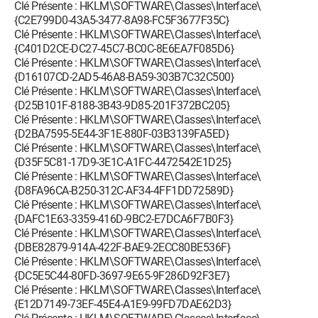
Clé Présente : HKLM\SOFTWARE\Classes\Interface\
{C2E799D0-43A5-3477-8A98-FC5F3677F35C}
Clé Présente : HKLM\SOFTWARE\Classes\Interface\
{C401D2CE-DC27-45C7-BC0C-8E6EA7F085D6}
Clé Présente : HKLM\SOFTWARE\Classes\Interface\
{D16107CD-2AD5-46A8-BA59-303B7C32C500}
Clé Présente : HKLM\SOFTWARE\Classes\Interface\
{D25B101F-8188-3B43-9D85-201F372BC205}
Clé Présente : HKLM\SOFTWARE\Classes\Interface\
{D2BA7595-5E44-3F1E-880F-03B3139FA5ED}
Clé Présente : HKLM\SOFTWARE\Classes\Interface\
{D35F5C81-17D9-3E1C-A1FC-4472542E1D25}
Clé Présente : HKLM\SOFTWARE\Classes\Interface\
{D8FA96CA-B250-312C-AF34-4FF1DD72589D}
Clé Présente : HKLM\SOFTWARE\Classes\Interface\
{DAFC1E63-3359-416D-9BC2-E7DCA6F7B0F3}
Clé Présente : HKLM\SOFTWARE\Classes\Interface\
{DBE82879-914A-422F-BAE9-2ECC80BE536F}
Clé Présente : HKLM\SOFTWARE\Classes\Interface\
{DC5E5C44-80FD-3697-9E65-9F286D92F3E7}
Clé Présente : HKLM\SOFTWARE\Classes\Interface\
{E12D7149-73EF-45E4-A1E9-99FD7DAE62D3}