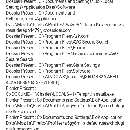
Dossier Présent : C:\Documents and Settings\Eloi\Local
Settings\Application Data\Software
Dossier Présent : C:\Documents and
Settings\Pierre\Application
Data\Mozilla\Firefox\Profiles\t9a2s9s2.default\extensions\c
rossriderapp4479@crossrider.com
Dossier Présent : C:\Program Files\Ask.com
Dossier Présent : C:\Program Files\AVG Secure Search
Dossier Présent : C:\Program Files\Boxore
Dossier Présent : C:\Program Files\Fichiers communs\AVG
Secure Search
Dossier Présent : C:\Program Files\Giant Savings
Dossier Présent : C:\Program Files\Software
Dossier Présent : C:\WINDOWS\Installer\{86D4B82A-ABED-
442A-BE86-96357B70F4FE}
Fichier Présent :
C:\DOCUME~1\Charles\LOCALS~1\Temp\Uninstall.exe
Fichier Présent : C:\Documents and Settings\Eloi\Application
Data\Mozilla\Firefox\Profiles\a5gy6m1a.default\searchplugi
ns\Askcom.xml
Fichier Présent : C:\Documents and Settings\Eloi\Application
Data\Mozilla\Firefox\Profiles\a5gy6m1a.default\searchplugi
ns\funmoods.xml