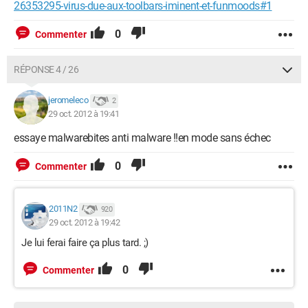
26353295-virus-due-aux-toolbars-iminent-et-funmoods#1
0
Commenter
RÉPONSE 4 / 26
jeromeleco
2
29 oct. 2012 à 19:41
essaye malwarebites anti malware !!en mode sans échec
0
Commenter
2011N2
920
29 oct. 2012 à 19:42
Je lui ferai faire ça plus tard. ;)
0
Commenter