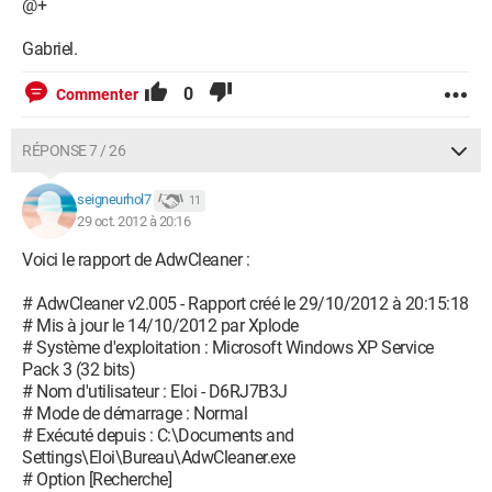
@+
Gabriel.
0
Commenter
RÉPONSE 7 / 26
seigneurhol7
11
29 oct. 2012 à 20:16
Voici le rapport de AdwCleaner :
# AdwCleaner v2.005 - Rapport créé le 29/10/2012 à 20:15:18
# Mis à jour le 14/10/2012 par Xplode
# Système d'exploitation : Microsoft Windows XP Service
Pack 3 (32 bits)
# Nom d'utilisateur : Eloi - D6RJ7B3J
# Mode de démarrage : Normal
# Exécuté depuis : C:\Documents and
Settings\Eloi\Bureau\AdwCleaner.exe
# Option [Recherche]