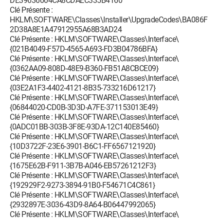
DE39636004CA8CDAEC335B4160
Clé Présente :
HKLM\SOFTWARE\Classes\Installer\UpgradeCodes\BA086F
2D38A8E1A47912955A68B3AD24
Clé Présente : HKLM\SOFTWARE\Classes\Interface\
{021B4049-F57D-4565-A693-FD3B04786BFA}
Clé Présente : HKLM\SOFTWARE\Classes\Interface\
{0362AA09-808D-48E9-B360-FB51A8CBCE09}
Clé Présente : HKLM\SOFTWARE\Classes\Interface\
{03E2A1F3-4402-4121-8B35-733216D61217}
Clé Présente : HKLM\SOFTWARE\Classes\Interface\
{06844020-CD0B-3D3D-A7FE-371153013E49}
Clé Présente : HKLM\SOFTWARE\Classes\Interface\
{0ADC01BB-303B-3F8E-93DA-12C140E85460}
Clé Présente : HKLM\SOFTWARE\Classes\Interface\
{10D3722F-23E6-3901-B6C1-FF6567121920}
Clé Présente : HKLM\SOFTWARE\Classes\Interface\
{1675E62B-F911-3B7B-A046-EB57261212F3}
Clé Présente : HKLM\SOFTWARE\Classes\Interface\
{192929F2-9273-3894-91B0-F54671C4C861}
Clé Présente : HKLM\SOFTWARE\Classes\Interface\
{2932897E-3036-43D9-8A64-B06447992065}
Clé Présente : HKLM\SOFTWARE\Classes\Interface\