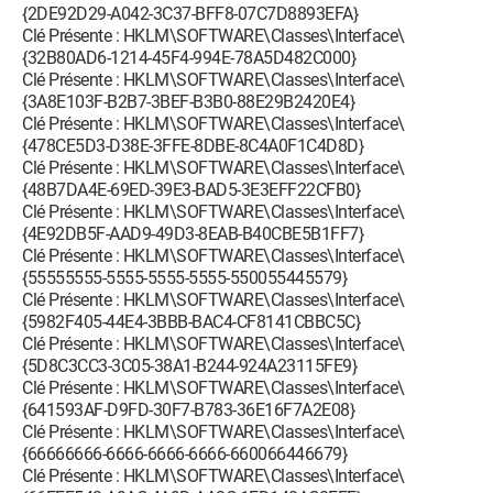
{2DE92D29-A042-3C37-BFF8-07C7D8893EFA}
Clé Présente : HKLM\SOFTWARE\Classes\Interface\
{32B80AD6-1214-45F4-994E-78A5D482C000}
Clé Présente : HKLM\SOFTWARE\Classes\Interface\
{3A8E103F-B2B7-3BEF-B3B0-88E29B2420E4}
Clé Présente : HKLM\SOFTWARE\Classes\Interface\
{478CE5D3-D38E-3FFE-8DBE-8C4A0F1C4D8D}
Clé Présente : HKLM\SOFTWARE\Classes\Interface\
{48B7DA4E-69ED-39E3-BAD5-3E3EFF22CFB0}
Clé Présente : HKLM\SOFTWARE\Classes\Interface\
{4E92DB5F-AAD9-49D3-8EAB-B40CBE5B1FF7}
Clé Présente : HKLM\SOFTWARE\Classes\Interface\
{55555555-5555-5555-5555-550055445579}
Clé Présente : HKLM\SOFTWARE\Classes\Interface\
{5982F405-44E4-3BBB-BAC4-CF8141CBBC5C}
Clé Présente : HKLM\SOFTWARE\Classes\Interface\
{5D8C3CC3-3C05-38A1-B244-924A23115FE9}
Clé Présente : HKLM\SOFTWARE\Classes\Interface\
{641593AF-D9FD-30F7-B783-36E16F7A2E08}
Clé Présente : HKLM\SOFTWARE\Classes\Interface\
{66666666-6666-6666-6666-660066446679}
Clé Présente : HKLM\SOFTWARE\Classes\Interface\