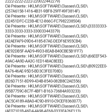
2222-2222-2222-220022442279}
Clé Présente : HKLM\SOFTWARE\Classes\CLSID\
{257A6158-1416-4B31-9BF8-29FF49F3814F}
Clé Présente : HKLM\SOFTWARE\Classes\CLSID\
{32451DFC-C23B-4E12-866C-FC7982238504}
Clé Présente : HKLM\SOFTWARE\Classes\CLSID\{33333333-
3333-3333-3333-330033443379}
Clé Présente : HKLM\SOFTWARE\Classes\CLSID\
{42AEFAF9-09D6-4185-87AE-DEDF6E955CB4}
Clé Présente : HKLM\SOFTWARE\Classes\CLSID\
{4E92DB5F-AAD9-49D3-8EAB-B40CBE5B1FF7}
Clé Présente : HKLM\SOFTWARE\Classes\CLSID\{66EEF543-
A9AC-4A9D-AA3C-1ED148AC8EEE}
Clé Présente : HKLM\SOFTWARE\Classes\CLSID\{80922EE0-
8A76-46AE-95D5-BD3C3FE0708D}
Clé Présente : HKLM\SOFTWARE\Classes\CLSID\
{826D7151-8D99-434B-8540-082B8C2AE556}
Clé Présente : HKLM\SOFTWARE\Classes\CLSID\
{95B7759C-8C7F-4BF1-B163-73684A933233}
Clé Présente : HKLM\SOFTWARE\Classes\CLSID\
{AC5C4189-A8A0-4C9D-8910-C9CEF8360077}
Clé Présente : HKLM\SOFTWARE\Classes\CLSID\
{AE07101B-46D4-4A98-AF68-0333EA26E113}