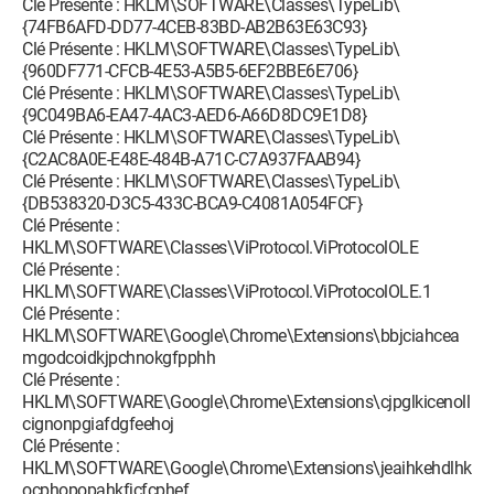
Clé Présente : HKLM\SOFTWARE\Classes\TypeLib\
{74FB6AFD-DD77-4CEB-83BD-AB2B63E63C93}
Clé Présente : HKLM\SOFTWARE\Classes\TypeLib\
{960DF771-CFCB-4E53-A5B5-6EF2BBE6E706}
Clé Présente : HKLM\SOFTWARE\Classes\TypeLib\
{9C049BA6-EA47-4AC3-AED6-A66D8DC9E1D8}
Clé Présente : HKLM\SOFTWARE\Classes\TypeLib\
{C2AC8A0E-E48E-484B-A71C-C7A937FAAB94}
Clé Présente : HKLM\SOFTWARE\Classes\TypeLib\
{DB538320-D3C5-433C-BCA9-C4081A054FCF}
Clé Présente :
HKLM\SOFTWARE\Classes\ViProtocol.ViProtocolOLE
Clé Présente :
HKLM\SOFTWARE\Classes\ViProtocol.ViProtocolOLE.1
Clé Présente :
HKLM\SOFTWARE\Google\Chrome\Extensions\bbjciahcea
mgodcoidkjpchnokgfpphh
Clé Présente :
HKLM\SOFTWARE\Google\Chrome\Extensions\cjpglkicenoll
cignonpgiafdgfeehoj
Clé Présente :
HKLM\SOFTWARE\Google\Chrome\Extensions\jeaihkehdlhk
ocphopopahkfjcfcphef