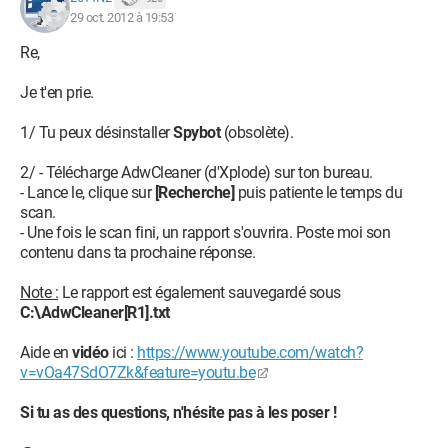
29 oct. 2012 à 19:53
Re,
Je t'en prie.
1/ Tu peux désinstaller
Spybot
(obsolète).
2/ - Télécharge AdwCleaner (d'Xplode) sur ton bureau.
- Lance le, clique sur
[Recherche]
puis patiente le temps du
scan.
- Une fois le scan fini, un rapport s'ouvrira. Poste moi son
contenu dans ta prochaine réponse.
Note :
Le rapport est également sauvegardé sous
C:\AdwCleaner[R1].txt
Aide en
vidéo
ici :
https://www.youtube.com/watch?
v=vOa47SdO7Zk&feature=youtu.be
Si tu as des questions, n'hésite pas à les poser !