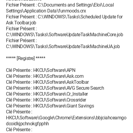
Fichier Présent : C:\Documents and Settings\Eloi\Local
Settings\Application Data\funmoods.crx
Fichier Présent : C:\WINDOWS\Tasks\Scheduled Update for
Ask Toolbar.job
Fichier Présent :
C:\WINDOWS\Tasks\SoftwareUpdateTaskMachineCore.job
Fichier Présent :
C:\WINDOWS\Tasks\SoftwareUpdateTaskMachineUA.job
***** [Registre] *****
Clé Présente : HKCU\Software\APN
Clé Présente : HKCU\Software\Ask.com
Clé Présente : HKCU\Software\AskToolbar
Clé Présente : HKCU\Software\AVG Secure Search
Clé Présente : HKCU\Software\Cr_Installer
Clé Présente : HKCU\Software\Crossrider
Clé Présente : HKCU\Software\Giant Savings
Clé Présente :
HKCU\Software\Google\Chrome\Extensions\bbjciahceamgo
dcoidkjpchnokgfpphh
Clé Présente :