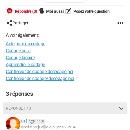
choix de Commande quand celui-ci est différent de 1, 2, 3 et 4
et je n'y arrive pas ! J'ai essayé de nombreuses techniques ! Je
Répondre (3)
Moi aussi
Posez votre question
sais bien entendu utiliser les boucles mais là, ça vient pas...
Partager
Voici ce que j'ai fait :
A voir également:
Aide pour du codage
#include <stdio.h>

Codage ascii
#include <stdlib.h>

Codage binaire
Apprendre le codage
int main()

Controleur de codage decodage pci
{

Controleur de codage/decodage pci
✓
    int VotreChoix;

    // On affiche le menu

3 réponses
    printf("=== Menu ===\n");

RÉPONSE 1 / 3
    printf("\t1. Royal Cheese\n");

    printf("\t2. Mc Deluxe\n");

[Dal]
1 108
    printf("\t3. Mc Bacon\n");

Modifié par [Dal] le 29/10/2012 19:34