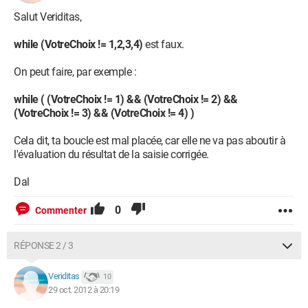
    printf("\t4. Big Mac\n");

Salut Veriditas,
    printf("Quel est votre choix ?\n");

while (VotreChoix != 1,2,3,4)
est faux.
    scanf("%d", &VotreChoix); //On demande le choix

On peut faire, par exemple :
    printf("\n");

while ( (VotreChoix != 1) && (VotreChoix != 2) &&
(VotreChoix != 3) && (VotreChoix != 4) )
    if (VotreChoix == 1) //Lorsque le nombre saisis 
est 1

Cela dit, ta boucle est mal placée, car elle ne va pas aboutir à
    {

l'évaluation du résultat de la saisie corrigée.
        printf("Votre choix est le Royal Cheese. 
Bon appetit !");

Dal
    }

0
    else if (VotreChoix == 2) //Lorsque le nombre 
Commenter
saisis est 2

    {

RÉPONSE 2 / 3
        printf("Votre choix est le Mc Deluxe. Bon 
appetit !");

Veriditas
10
    }

29 oct. 2012 à 20:19
    else if (VotreChoix == 3) //Lorsque le nombre 