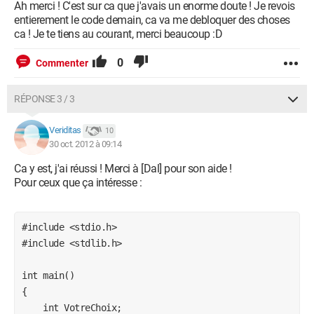
Ah merci ! C'est sur ca que j'avais un enorme doute ! Je revois
saisis est 3

entierement le code demain, ca va me debloquer des choses
    {

ca ! Je te tiens au courant, merci beaucoup :D
        printf("Votre choix est le Mc Bacon. Bon 
appetit !");

0
Commenter
    }

    else if (VotreChoix == 4) //Lorsque le nombre 
RÉPONSE 3 / 3
saisis est 4

    {

Veriditas
10
        printf("Votre choix est le Big Mac. Bon 
30 oct. 2012 à 09:14
appetit !");

Ca y est, j'ai réussi ! Merci à [Dal] pour son aide !
    }

Pour ceux que ça intéresse :
    else //Lorsque le nombre saisis est faux

    {

        while (VotreChoix != 1,2,3,4) //On dit que 
#include <stdio.h>

le nombre et faux et demande de nouveau le nombre 
#include <stdlib.h>

tant qu'il est faux

        {

int main()

            printf("Vous n'avez pas rentre un bon 
{

choix de commande. Reessayez...\n");

    int VotreChoix;
