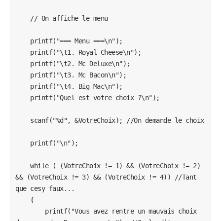
            scanf("%d", &VotreChoix);

        }

    // On affiche le menu

    }

    printf("=== Menu ===\n");

    printf("\t1. Royal Cheese\n");

    printf("\n\n");

    printf("\t2. Mc Deluxe\n");

    printf("\t3. Mc Bacon\n");

    return 0;

    printf("\t4. Big Mac\n");

}
    printf("Quel est votre choix ?\n");

    scanf("%d", &VotreChoix); //On demande le choix

Lorsque je l'exécute et que j'inscrit un nombre faux, il me dit le
que le nombre est faux et me demande de nouveau le
    printf("\n");

nombre. Et si par la suite j'inscris un nombre juste, il me dit
encore une fois que c'est faux...
    while ( (VotreChoix != 1) && (VotreChoix != 2) 
Merci d'avance,
&& (VotreChoix != 3) && (VotreChoix != 4)) //Tant 
que cesy faux...

Veriditas !
    {

        printf("Vous avez rentre un mauvais choix 