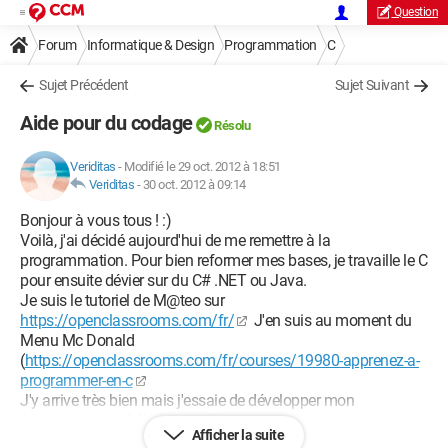
Question
Forum
Informatique & Design
Programmation
C
Sujet Précédent
Sujet Suivant
Aide pour du codage
Résolu
Veriditas
-
Modifié le 29 oct. 2012 à 18:51
Veriditas
-
30 oct. 2012 à 09:14
Bonjour à vous tous ! :)
Voilà, j'ai décidé aujourd'hui de me remettre à la
programmation. Pour bien reformer mes bases, je travaille le C
pour ensuite dévier sur du C# .NET ou Java.
Je suis le tutoriel de M@teo sur
https://openclassrooms.com/fr/
J'en suis au moment du
Menu Mc Donald
(
https://openclassrooms.com/fr/courses/19980-apprenez-a-
programmer-en-c
J'y arrive très bien mais j'essaie de développer mon
programme au delà de ce qu'il propose.
Afficher la suite
En fait, j'aimerai que le programme demande de nouveau le