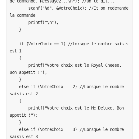
de commande. Reessayez...\n"); //On le dit...

        scanf("%d", &VotreChoix); //Et on redemande 
la commande

        printf("\n");

    }

    if (VotreChoix == 1) //Lorsque le nombre saisis 
est 1

    {

        printf("Votre choix est le Royal Cheese. 
Bon appetit !");

    }

    else if (VotreChoix == 2) //Lorsque le nombre 
saisis est 2

    {

        printf("Votre choix est le Mc Deluxe. Bon 
appetit !");

    }

    else if (VotreChoix == 3) //Lorsque le nombre 
saisis est 3
