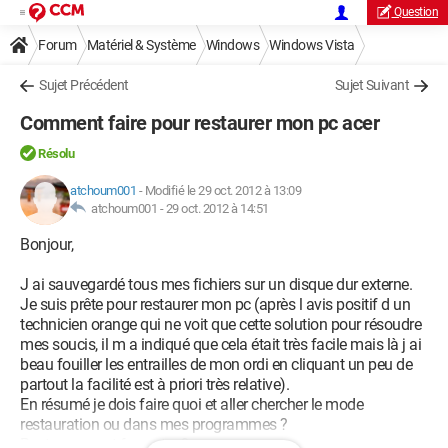
Question
Forum
Matériel & Système
Windows
Windows Vista
Sujet Précédent
Sujet Suivant
Comment faire pour restaurer mon pc acer
Résolu
atchoum001
-
Modifié le 29 oct. 2012 à 13:09
atchoum001 -
29 oct. 2012 à 14:51
Bonjour,
J ai sauvegardé tous mes fichiers sur un disque dur externe.
Je suis prête pour restaurer mon pc (après l avis positif d un
technicien orange qui ne voit que cette solution pour résoudre
mes soucis, il m a indiqué que cela était très facile mais là j ai
beau fouiller les entrailles de mon ordi en cliquant un peu de
partout la facilité est à priori très relative).
En résumé je dois faire quoi et aller chercher le mode
restauration ou dans mes programmes ?
Restaurer c est formater ?