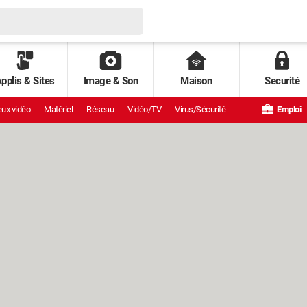
pplis & Sites
Image & Son
Maison
Securité
ux vidéo
Matériel
Réseau
Vidéo/TV
Virus/Sécurité
Emploi