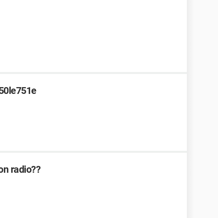
c50le751e
on radio??