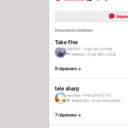
Répon
Discussions similaires
Take Five
GAUTHIT
-
10 juil. 2011 à 19:44
Kelerenn
-
21 juil. 2021 à 22:32
8 réponses
tele sharp
jean louis
-
9 mai 2016 à 17:18
Andy31200
-
10 mai 2016 à 09:40
7 réponses