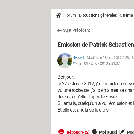
Forum
Discussions générales
Cinéma /
Sujet Précédent
Emission de Patrick Sebastien
Nyooz9
-
Modifié le 28 oct. 2012 à 23:48
j m 89 -
2 nov. 2013 à 21:07
Bonjour,
le 27 octobre 2012, j'ai regarder l'émis
vu une rockeuse, j'ai bien aimer sa chan
Je crois qu'elle s'appelle Susie !
Si jamais, quelqu'un a vu l'émission et
Et elle est anglaise je crois .
Répondre (2)
Moi aussi
Pose