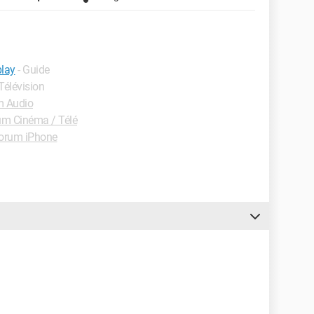
play
- Guide
 Télévision
m Audio
um Cinéma / Télé
orum iPhone