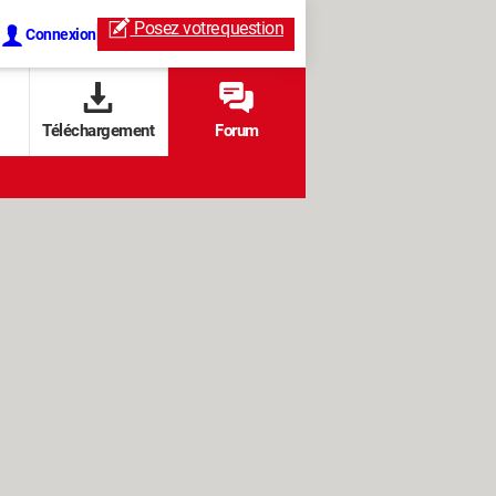
Posez votre
question
Connexion
Téléchargement
Forum