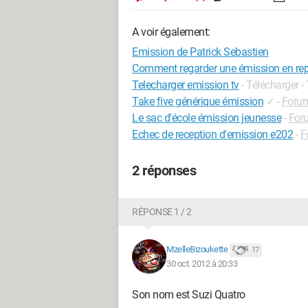
A voir également:
Emission de Patrick Sebastien
Comment regarder une émission en re
Telecharger emission tv
- Télécharger -
Take five générique émission
✓
-
Foru
Le sac d'école émission jeunesse
-
For
Echec de reception d'emission e202
-
F
2 réponses
RÉPONSE 1 / 2
MzelleBizoukette
17
30 oct. 2012 à 20:33
Son nom est Suzi Quatro