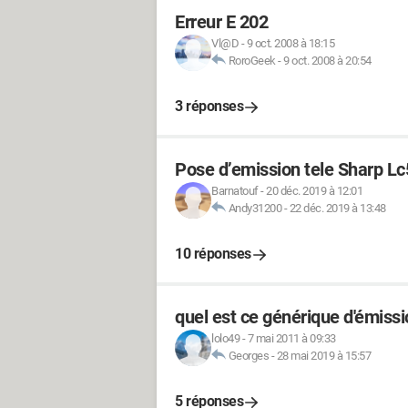
Erreur E 202
Vl@D
-
9 oct. 2008 à 18:15
RoroGeek
-
9 oct. 2008 à 20:54
3 réponses
Pose d’emission tele Sharp L
Barnatouf
-
20 déc. 2019 à 12:01
Andy31200
-
22 déc. 2019 à 13:48
10 réponses
quel est ce générique d'émissi
lolo49
-
7 mai 2011 à 09:33
Georges
-
28 mai 2019 à 15:57
5 réponses