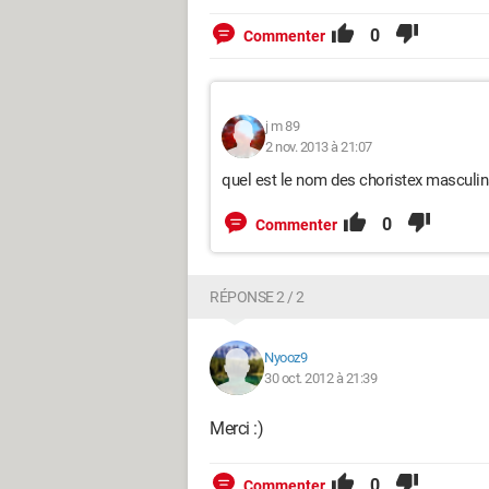
0
Commenter
j m 89
2 nov. 2013 à 21:07
quel est le nom des choristex masculin
0
Commenter
RÉPONSE 2 / 2
Nyooz9
30 oct. 2012 à 21:39
Merci :)
0
Commenter