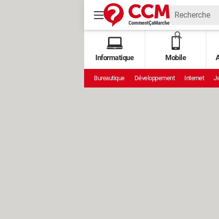
Informatique
Mobile
A
Bureautique
Développement
Internet
Je