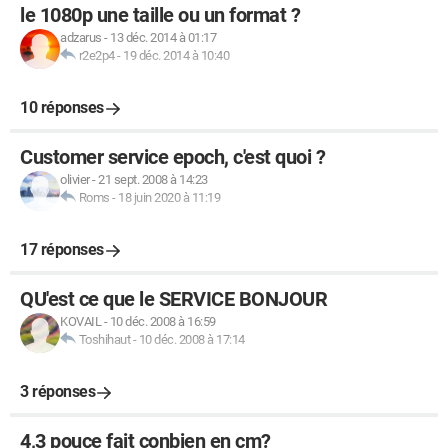
le 1080p une taille ou un format ?
adzarus
-
13 déc. 2014 à 01:17
r2e2p4
-
19 déc. 2014 à 10:40
10 réponses
Customer service epoch, c'est quoi ?
olivier
-
21 sept. 2008 à 14:23
Roms
-
18 juin 2020 à 11:19
17 réponses
QU'est ce que le SERVICE BONJOUR
KOVAIL
-
10 déc. 2008 à 16:59
Toshihaut
-
10 déc. 2008 à 17:14
3 réponses
4,3 pouce fait conbien en cm?