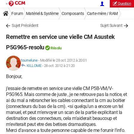
Question
Forum
Matériel & Système
Composants
Carte-mère / RAM
Sujet Précédent
Sujet Suivant
Remettre en service une vielle CM Asustek
P5G965-resolu
Résolu
tournelune
-
Modifié le 28 oct. 2012 à 20:01
KILLOME
-
28 oct. 2012 à 21:20
Bonjour,
j'essaie de remetre en service une vielle CM P5B-VM/V-
P5G965. Mais comme de juste , je ne retrouve pas la notice, et
ai du mal a rebrancher les cables connectant la cm au boitier
(connecteurs du bas de la cm). <si quelqu'un a encore un tel
manuel, et peut m'envoyer un scan de la partie explicitant la
destination des connecteurs, cela m'aiderait beaucoup et
m'eviterait peut etre des betises dramaatiques.
Merci d'avance a toute personne capable de me forunir l'info.