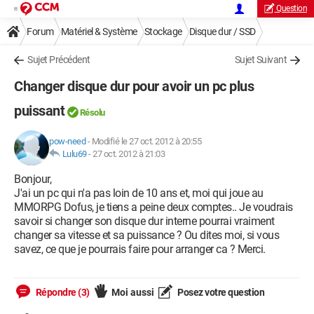
Question
Forum
Matériel & Système
Stockage
Disque dur / SSD
Sujet Précédent
Sujet Suivant
Changer disque dur pour avoir un pc plus
puissant
Résolu
pow-need
-
Modifié le 27 oct. 2012 à 20:55
Lulu69
-
27 oct. 2012 à 21:03
Bonjour,
J'ai un pc qui n'a pas loin de 10 ans et, moi qui joue au
MMORPG Dofus, je tiens a peine deux comptes.. Je voudrais
savoir si changer son disque dur interne pourrai vraiment
changer sa vitesse et sa puissance ? Ou dites moi, si vous
savez, ce que je pourrais faire pour arranger ca ? Merci.
Répondre (3)
Moi aussi
Posez votre question