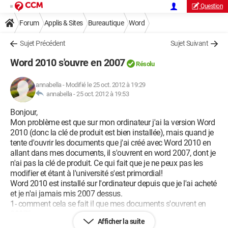
Question
Forum
Applis & Sites
Bureautique
Word
Sujet Précédent
Sujet Suivant
Word 2010 s'ouvre en 2007
Résolu
annabella
-
Modifié le 25 oct. 2012 à 19:29
annabella -
25 oct. 2012 à 19:53
Bonjour,
Mon problème est que sur mon ordinateur j'ai la version Word
2010 (donc la clé de produit est bien installée), mais quand je
tente d'ouvrir les documents que j'ai créé avec Word 2010 en
allant dans mes documents, il s'ouvrent en word 2007, dont je
n'ai pas la clé de produit. Ce qui fait que je ne peux pas les
modifier et étant à l'université s'est primordial!
Word 2010 est installé sur l'ordinateur depuis que je l'ai acheté
et je n'ai jamais mis 2007 dessus.
1- comment cela se fait il que mes documents s'ouvrent en
2007?
Afficher la suite
2- comment je fais pour régler ce problème ?