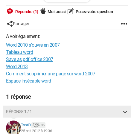
Merci Beaucoup!
Répondre (1)
Moi aussi
Posez votre question
Partager
A voir également:
Word 2010 s'ouvre en 2007
Tableau word
Save as pdf office 2007
Word 2013
Comment supprimer une page sur word 2007
Espace insécable word
1 réponse
RÉPONSE 1 / 1
Tss69
35
25 oct. 2012 à 19:36