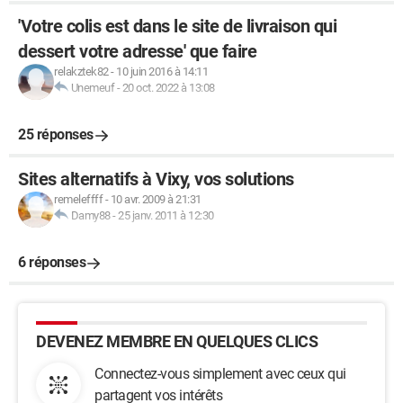
'Votre colis est dans le site de livraison qui
dessert votre adresse' que faire
relakztek82
-
10 juin 2016 à 14:11
Unemeuf
-
20 oct. 2022 à 13:08
25 réponses
Sites alternatifs à Vixy, vos solutions
remeleffff
-
10 avr. 2009 à 21:31
Damy88
-
25 janv. 2011 à 12:30
6 réponses
DEVENEZ MEMBRE EN QUELQUES CLICS
Connectez-vous simplement avec ceux qui
partagent vos intérêts