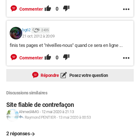
0
Commenter
bg62
2 435
21 oct. 2012 à 20:09
finis tes pages et "réveilles-nous" quand ce sera en ligne ...
0
Commenter
Répondre
Posez votre question
Discussions similaires
Site fiable de contrefaçon
AhmedAMG
-
12 mai 2020 à 21:13
Raymond PENTIER
-
13 mai 2020 à 00:53
2 réponses