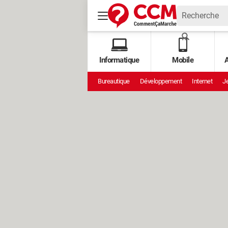
Informatique
Mobile
A
Bureautique
Développement
Internet
Je