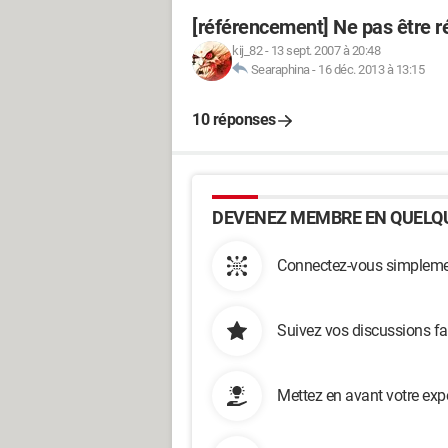
[référencement] Ne pas être r
kij_82
-
13 sept. 2007 à 20:48
Searaphina
-
16 déc. 2013 à 13:15
10 réponses
DEVENEZ MEMBRE EN QUELQU
Connectez-vous simplemen
Suivez vos discussions fa
Mettez en avant votre exp