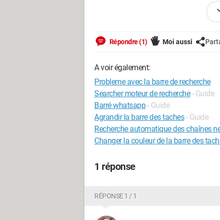
Lors de la présentation des résultats la
Et ce pour chaque type de recherche, le 
Répondre (1)
Moi aussi
Part
Si quelqu'un pouvait m'aider a me débara
A voir également:
Merci a vous.
Probleme avec la barre de recherche
Searcher moteur de recherche
- Guide
Barré whatsapp
- Guide
Agrandir la barre des taches
- Guide
Recherche automatique des chaînes ne
Changer la couleur de la barre des tac
1 réponse
RÉPONSE 1 / 1