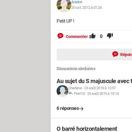
Anatori
20 oct. 2012 à 01:26
Petit UP !
0
Commenter
Répon
Discussions similaires
Au sujet du S majuscule avec t
charlene
-
23 août 2019 à 10:57
Pierr10
-
23 août 2019 à 18:14
6 réponses
O barré horizontalement