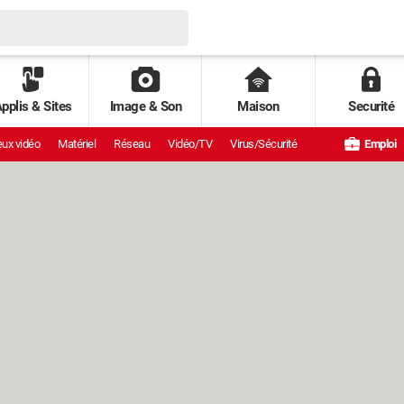
pplis & Sites
Image & Son
Maison
Securité
ux vidéo
Matériel
Réseau
Vidéo/TV
Virus/Sécurité
Emploi