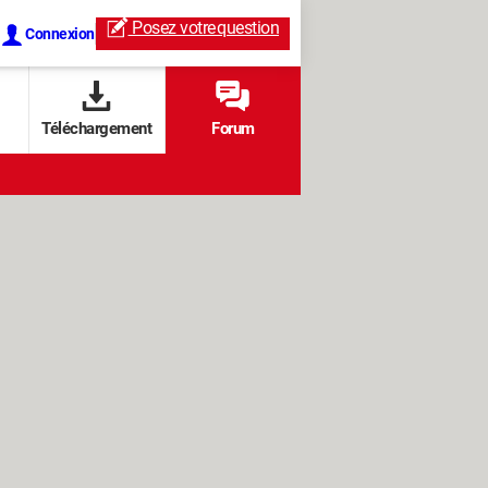
Posez votre
question
Connexion
Téléchargement
Forum