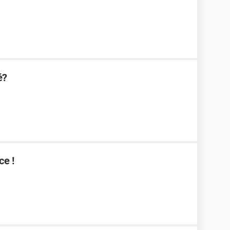
é?
ce !