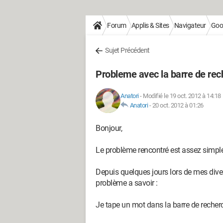
Forum
Applis & Sites
Navigateur
Goo
Sujet Précédent
Probleme avec la barre de re
Anatori
-
Modifié le 19 oct. 2012 à 14:18
Anatori
-
20 oct. 2012 à 01:26
Bonjour,
Le problème rencontré est assez simple
Depuis quelques jours lors de mes div
problème a savoir :
Je tape un mot dans la barre de recherc