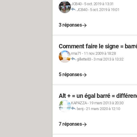
JCB40
-
5 oct. 2019 à 13:31
JCB40
-
5 oct. 2019 à 19:01
3 réponses
Comment faire le signe = barr
rma71
-
11 nov. 2009 à 18:28
gillette83
-
3 mai 2013 à 13:32
5 réponses
Alt + = un égal barré = différen
KAPAZZA
-
19 mars 2013 à 20:30
benj
-
21 mars 2020 à 12:10
7 réponses