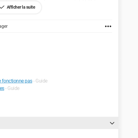
 recherche sera indiquée comme etant : lol lol lol
Afficher la suite
mots ou la phrase est répétée trois fois.
ager
ser de ce souci je lui en serait gré !
 fonctionne pas
- Guide
hes
- Guide