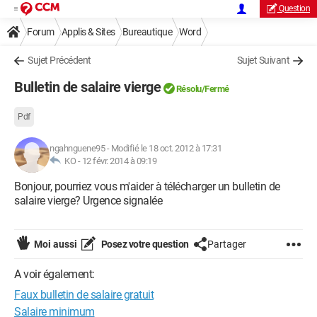
Question
Forum
Applis & Sites
Bureautique
Word
Sujet Précédent
Sujet Suivant
Bulletin de salaire vierge
Résolu/Fermé
Pdf
ngahnguene95
-
Modifié le 18 oct. 2012 à 17:31
KO -
12 févr. 2014 à 09:19
Bonjour, pourriez vous m'aider à télécharger un bulletin de
salaire vierge? Urgence signalée
Moi aussi
Posez votre question
Partager
A voir également:
Faux bulletin de salaire gratuit
Salaire minimum