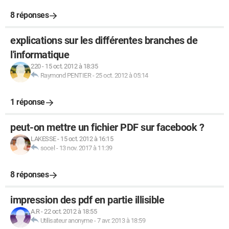
8 réponses
explications sur les différentes branches de
l'informatique
220
-
15 oct. 2012 à 18:35
Raymond PENTIER
-
25 oct. 2012 à 05:14
1 réponse
peut-on mettre un fichier PDF sur facebook ?
LAKESSE
-
15 oct. 2012 à 16:15
socel
-
13 nov. 2017 à 11:39
8 réponses
impression des pdf en partie illisible
A.R
-
22 oct. 2012 à 18:55
Utilisateur anonyme
-
7 avr. 2013 à 18:59