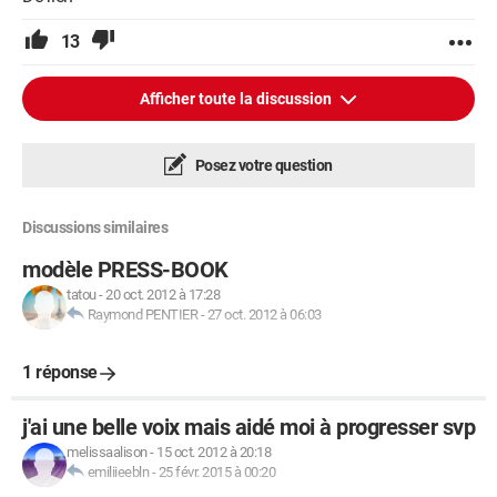
13
Afficher toute la discussion
Posez votre question
Discussions similaires
modèle PRESS-BOOK
tatou
-
20 oct. 2012 à 17:28
Raymond PENTIER
-
27 oct. 2012 à 06:03
1 réponse
j'ai une belle voix mais aidé moi à progresser svp
melissaalison
-
15 oct. 2012 à 20:18
emiliieebln
-
25 févr. 2015 à 00:20