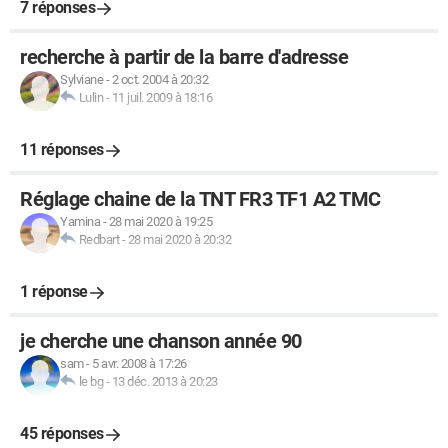
7 réponses
recherche à partir de la barre d'adresse
Sylviane
-
2 oct. 2004 à 20:32
Lulin
-
11 juil. 2009 à 18:16
11 réponses
Réglage chaine de la TNT FR3 TF1 A2 TMC
Yamina
-
28 mai 2020 à 19:25
Redbart
-
28 mai 2020 à 20:32
1 réponse
je cherche une chanson année 90
sam
-
5 avr. 2008 à 17:26
le bg
-
13 déc. 2013 à 20:23
45 réponses