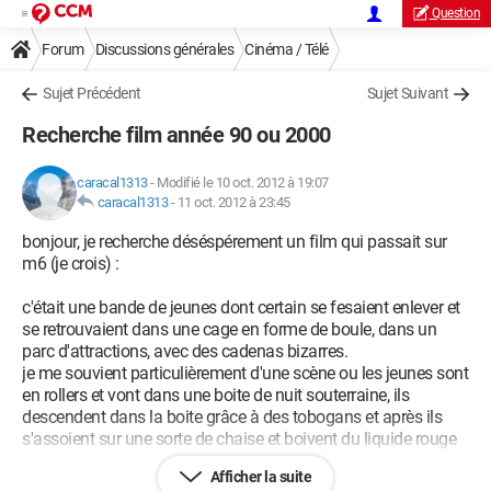
Question
Forum
Discussions générales
Cinéma / Télé
Sujet Précédent
Sujet Suivant
Recherche film année 90 ou 2000
caracal1313
-
Modifié le 10 oct. 2012 à 19:07
caracal1313
-
11 oct. 2012 à 23:45
bonjour, je recherche déséspérement un film qui passait sur
m6 (je crois) :
c'était une bande de jeunes dont certain se fesaient enlever et
se retrouvaient dans une cage en forme de boule, dans un
parc d'attractions, avec des cadenas bizarres.
je me souvient particulièrement d'une scène ou les jeunes sont
en rollers et vont dans une boite de nuit souterraine, ils
descendent dans la boite grâce à des tobogans et après ils
s'assoient sur une sorte de chaise et boivent du liquide rouge
et vert provenant de tubes transparents.
Afficher la suite