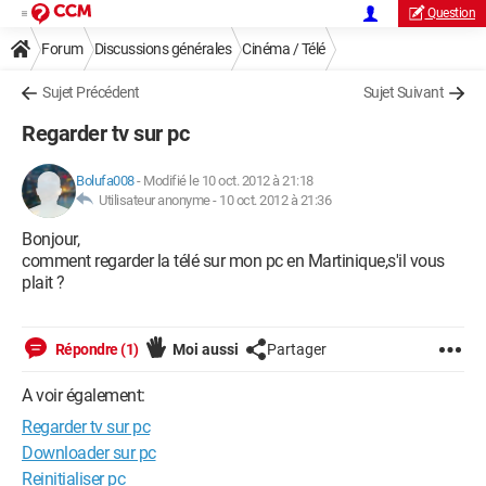
Question
Forum
Discussions générales
Cinéma / Télé
Sujet Précédent
Sujet Suivant
Regarder tv sur pc
Bolufa008
-
Modifié le 10 oct. 2012 à 21:18
Utilisateur anonyme -
10 oct. 2012 à 21:36
Bonjour,
comment regarder la télé sur mon pc en Martinique,s'il vous
plait ?
Répondre (1)
Moi aussi
Partager
A voir également:
Regarder tv sur pc
Downloader sur pc
Reinitialiser pc