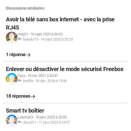
Discussions similaires
Avoir la télé sans box internet - avec la prise
RJ45
Indy31
-
16 sept. 2020 à 20:03
baladur13
-
16 sept. 2020 à 20:24
1 réponse
Enlever ou désactiver le mode sécurisé Freebox
Cycy
-
15 nov. 2021 à 20:47
bazfile
-
30 déc. 2024 à 13:06
18 réponses
Smart tv boîtier
Loanna23
-
10 janv. 2025 à 22:06
dany311
-
11 janv. 2025 à 14:37