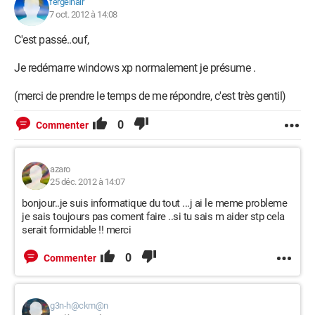
fergelnair
7 oct. 2012 à 14:08
C'est passé..ouf,
Je redémarre windows xp normalement je présume .
(merci de prendre le temps de me répondre, c'est très gentil)
0
Commenter
azaro
25 déc. 2012 à 14:07
bonjour..je suis informatique du tout ...j ai le meme probleme
je sais toujours pas coment faire ..si tu sais m aider stp cela
serait formidable !! merci
0
Commenter
g3n-h@ckm@n