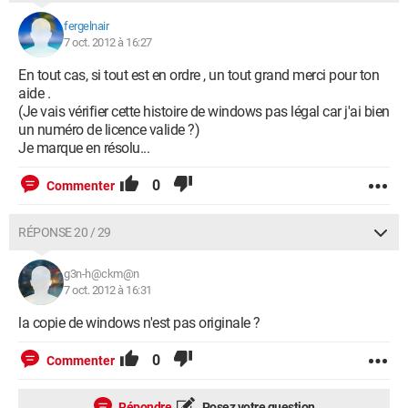
fergelnair
7 oct. 2012 à 16:27
En tout cas, si tout est en ordre , un tout grand merci pour ton
aide .
(Je vais vérifier cette histoire de windows pas légal car j'ai bien
un numéro de licence valide ?)
Je marque en résolu...
0
Commenter
RÉPONSE 20 / 29
g3n-h@ckm@n
7 oct. 2012 à 16:31
la copie de windows n'est pas originale ?
0
Commenter
Répondre
Posez votre question