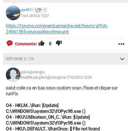
qent911
11
7 oct. 2012 à 13:27
https://forums.commentcamarche.net/forum/affich-
24961595-virus-politie-crime-unit
0
Commenter
RÉPONSE 2 / 29
g3n-h@ckm@n
Modifié par g3n-h@ckm@n le 7/10/2012 13:29
salut colle ca en bas sous custom scan /fixes et clique sur
runFix
O4 - HKLM..\Run: [Update]
C:\WINDOWS\system32\fOPyc98.exe ()
O4 - HKU\Utilisateur_ON_C..\Run: [Update]
C:\WINDOWS\system32\fOPyc98.exe ()
O4 - HKU\.DEFAULT..\RunOnce: [] File not found