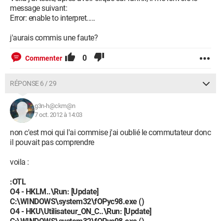
message suivant:
Error: enable to interpret.....
j'aurais commis une faute?
0
Commenter
RÉPONSE 6 / 29
g3n-h@ckm@n
7 oct. 2012 à 14:03
non c'est moi qui l'ai commise j'ai oublié le commutateur donc
il pouvait pas comprendre
voila :
:OTL
O4 - HKLM..\Run: [Update]
C:\WINDOWS\system32\fOPyc98.exe ()
O4 - HKU\Utilisateur_ON_C..\Run: [Update]