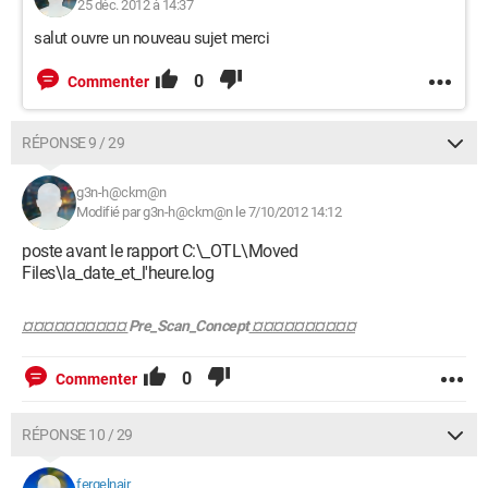
25 déc. 2012 à 14:37
salut ouvre un nouveau sujet merci
0
Commenter
RÉPONSE 9 / 29
g3n-h@ckm@n
Modifié par g3n-h@ckm@n le 7/10/2012 14:12
poste avant le rapport C:\_OTL\Moved
Files\la_date_et_l'heure.log
¤¤¤¤¤¤¤¤¤¤
Pre_Scan_Concept
¤¤¤¤¤¤¤¤¤¤
0
Commenter
RÉPONSE 10 / 29
fergelnair