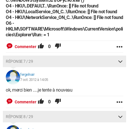
C:\WINDOWS\system32\fOPyc98.exe ()
O4 - HKU\.DEFAULT..\RunOnce: [] File not found
O4 - HKU\LocalService_ON_C..\RunOnce: [] File not found
O4 - HKU\NetworkService_ON_C..\RunOnce: [] File not found
O6 -
HKLM\SOFTWARE\Microsoft\Windows\CurrentVersion\poli
cies\Explorer\Run: = 1
0
Commenter
RÉPONSE 7 / 29
fergelnair
7 oct. 2012 à 14:05
ok, merci bien .....je tente à nouveau
0
Commenter
RÉPONSE 8 / 29