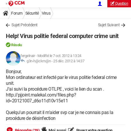
Question
Forum
Sécurité
Virus
Sujet Précédent
Sujet Suivant
Help! Virus politie federal computer crime unit
Résolu
fergelnair
-
Modifié le 7 oct. 2012 à 13:24
g3n-h@ckm@n -
25 déc. 2012 à 14:37
Bonjour,
Mon ordinateur est infecté par le virus politie federal crime
unit.
J'ai suivi la procédure OTLPE , voici le lien du scan .
http://pjjoint.malekal.com/files.php?
id=20121007_d6o11d10v15e11
Quelqu'un pourrait il m'aider svp car je ne connais pas la
procédure de désinfection
Répondre (29)
Moi aussi
Posez votre question