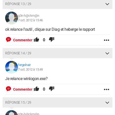
RÉPONSE 13 / 29
g3n-h@ckm@n
7 oct. 2012 à 15:46
ok relance l'outil , clique sur Diag et heberge le rapport
0
Commenter
RÉPONSE 14 / 29
fergelnair
7 oct. 2012 à 15:49
Je relance winlogon.exe?
0
Commenter
RÉPONSE 15 / 29
g3n-h@ckm@n