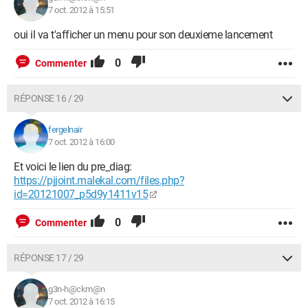
7 oct. 2012 à 15:51
oui il va t'afficher un menu pour son deuxieme lancement
0
Commenter
RÉPONSE 16 / 29
fergelnair
7 oct. 2012 à 16:00
Et voici le lien du pre_diag:
https://pjjoint.malekal.com/files.php?
id=20121007_p5d9y1411v15
0
Commenter
RÉPONSE 17 / 29
g3n-h@ckm@n
7 oct. 2012 à 16:15