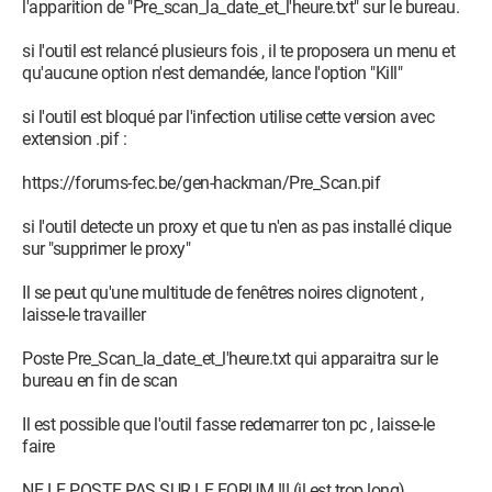
l'apparition de "Pre_scan_la_date_et_l'heure.txt" sur le bureau.
si l'outil est relancé plusieurs fois , il te proposera un menu et
qu'aucune option n'est demandée, lance l'option "Kill"
si l'outil est bloqué par l'infection utilise cette version avec
extension .pif :
https://forums-fec.be/gen-hackman/Pre_Scan.pif
si l'outil detecte un proxy et que tu n'en as pas installé clique
sur "supprimer le proxy"
Il se peut qu'une multitude de fenêtres noires clignotent ,
laisse-le travailler
Poste Pre_Scan_la_date_et_l'heure.txt qui apparaitra sur le
bureau en fin de scan
Il est possible que l'outil fasse redemarrer ton pc , laisse-le
faire
NE LE POSTE PAS SUR LE FORUM !!! (il est trop long)