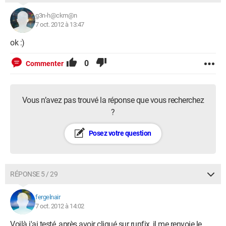
g3n-h@ckm@n
7 oct. 2012 à 13:47
ok :)
0
Commenter
Vous n’avez pas trouvé la réponse que vous recherchez
?
Posez votre question
RÉPONSE 5 / 29
fergelnair
7 oct. 2012 à 14:02
Voilà j'ai testé, après avoir cliqué sur runfix, il me renvoie le