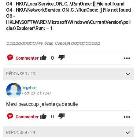
O4 - HKU\LocalService_ON_C..\RunOnce: [] File not found
O4 - HKU\NetworkService_ON_C..\RunOnce: [] File not found
O6 -
HKLM\SOFTWARE\Microsoft\Windows\CurrentVersion\poli
cies\Explorer\Run: = 1
¤¤¤¤¤¤¤¤¤¤
Pre_Scan_Concept
¤¤¤¤¤¤¤¤¤¤
0
Commenter
RÉPONSE 3 / 29
fergelnair
7 oct. 2012 à 13:47
Merci beaucoup, je tente ça de suite!
0
Commenter
RÉPONSE 4 / 29