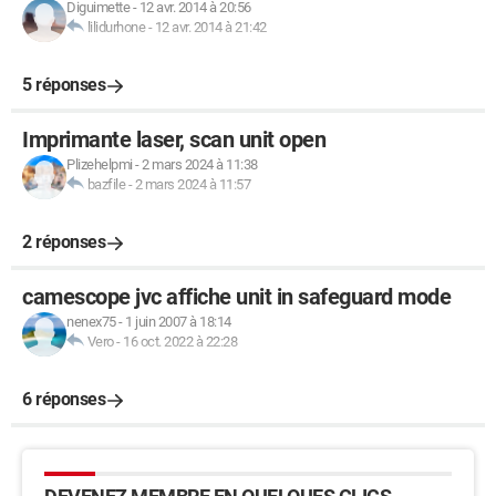
Diguimette
-
12 avr. 2014 à 20:56
lilidurhone
-
12 avr. 2014 à 21:42
5 réponses
Imprimante laser, scan unit open
Plizehelpmi
-
2 mars 2024 à 11:38
bazfile
-
2 mars 2024 à 11:57
2 réponses
camescope jvc affiche unit in safeguard mode
nenex75
-
1 juin 2007 à 18:14
Vero
-
16 oct. 2022 à 22:28
6 réponses