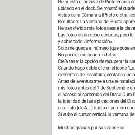
He puesto el archivo de Preferencias de
ubicado en el dock. Se mostró el cuadro
vistas de la Cámara a iPhoto u otra, re
Resultado: La ventana de iPhoto aparec
He transferido mis fotos desde la clave
Las fotos están desordenadas, pero lo 
y sobre todo «Información».
Solo me queda el número (que puse en «
No puedo clasificar mis fotos.
Creía tener la opción de recuperar la c
Cuando hago doble clic en el ícono "La
elementos del Escritorio; ventana que oc
Antes de aventurarme a una reinstalaci
mis fotos antes del 1 de Septiembre en
el acceso al contenido del Disco Duro 
la totalidad de las aplicaciones del Disc
esta lista (de A....) hasta el primero qu
Si subo el cursor vertical, la ventana d
Muchas gracias por sus consejos