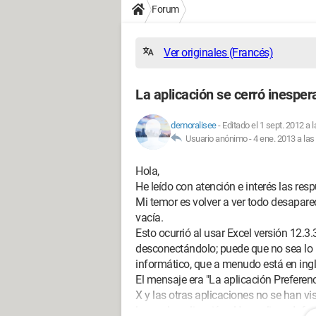
Forum
Ver originales (Francés)
La aplicación se cerró inespe
demoralisee
-
Editado el 1 sept. 2012 a 
Usuario anónimo -
4 ene. 2013 a las
Hola,
He leído con atención e interés las re
Mi temor es volver a ver todo desapare
vacía.
Esto ocurrió al usar Excel versión 12.3.3
desconectándolo; puede que no sea lo
informático, que a menudo está en ing
El mensaje era "La aplicación Prefere
X y las otras aplicaciones no se han vis
lanzar la aplicación - Haga clic en Inf