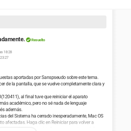
radamente.
Resuelto
las 18:28
 23:27
spuestas aportadas por Sanspseudo sobre este tema.
cer de la pantalla, que se vuelve completamente clara y
(120411), al final tuve que reiniciar el aparato
 más académico, pero no sé nada de lenguaje
lés además.
ncias del Sistema ha cerrado inesperadamente, Mac OS
to afectadas. Haga clic en Reiniciar para volver a
orme para obtener más detalles o para enviar un Informe