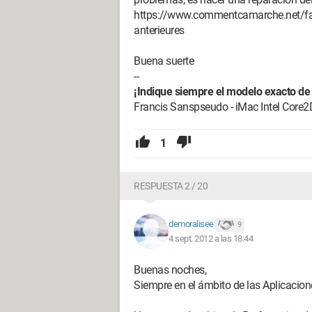
https://www.commentcamarche.net/faq/1
anterieures
Buena suerte
--
¡Indique siempre el modelo exacto de 
Francis Sanspseudo - iMac Intel Core
1
RESPUESTA 2 / 20
demoralisee
9
4 sept. 2012 a las 18:44
Buenas noches,
Siempre en el ámbito de las Aplicacio