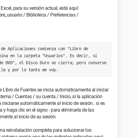
Excel, para su versión actual, está aquí:
_usuario / Biblioteca / Preferencias /
de Aplicaciones comienza con "Libro de 
ina en la carpeta "Usuarios". Es decir, si 
e DVD", el Disco Duro se cierra; pero conservo 
lla y por lo tanto me voy. 
e Libro de Fuentes se inicia automáticamente al iniciar
stema / Cuentas / su cuenta / Inicio, si la aplicación
iniciarse automáticamente al inicio de sesión.. si es
ta y haga clic en el signo - para eliminarla de las
mente al inicio de su sesión.
na reinstalación completa para solucionar los
l sistema según uno de los métodos indicados aquí: