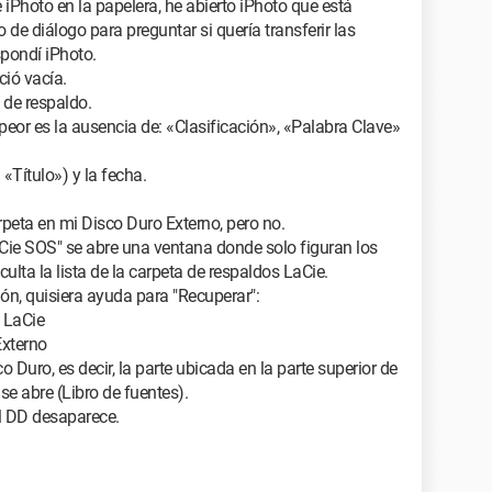
 iPhoto en la papelera, he abierto iPhoto que está
 de diálogo para preguntar si quería transferir las
spondí iPhoto.
ió vacía.
 de respaldo.
peor es la ausencia de: «Clasificación», «Palabra Clave»
Título») y la fecha.
arpeta en mi Disco Duro Externo, pero no.
Cie SOS" se abre una ventana donde solo figuran los
ulta la lista de la carpeta de respaldos LaCie.
ón, quisiera ayuda para "Recuperar":
 LaCie
Externo
o Duro, es decir, la parte ubicada en la parte superior de
e se abre (Libro de fuentes).
el DD desaparece.