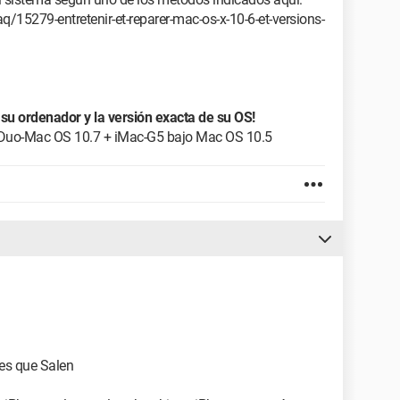
5279-entretenir-et-reparer-mac-os-x-10-6-et-versions-
su ordenador y la versión exacta de su OS!
2Duo-Mac OS 10.7 + iMac-G5 bajo Mac OS 10.5
nes que Salen