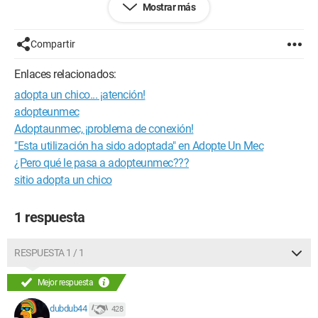
Mostrar más
http://img36.imageshack.us/img36/874/69628895.png
Compartir
Gracias de antemano, Lucas.
Enlaces relacionados:
Configuración:
Windows 7 / Firefox 13.0.1
adopta un chico... ¡atención!
adopteunmec
Adoptaunmec, ¡problema de conexión!
"Esta utilización ha sido adoptada" en Adopte Un Mec
¿Pero qué le pasa a adopteunmec???
sitio adopta un chico
1 respuesta
RESPUESTA 1 / 1
Mejor respuesta
dubdub44
428