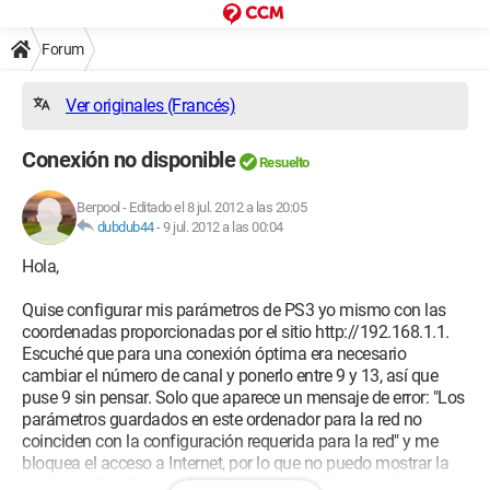
Forum
Ver originales (Francés)
Conexión no disponible
Resuelto
Berpool
-
Editado el 8 jul. 2012 a las 20:05
dubdub44
-
9 jul. 2012 a las 00:04
Hola,
Quise configurar mis parámetros de PS3 yo mismo con las
coordenadas proporcionadas por el sitio http://192.168.1.1.
Escuché que para una conexión óptima era necesario
cambiar el número de canal y ponerlo entre 9 y 13, así que
puse 9 sin pensar. Solo que aparece un mensaje de error: "Los
parámetros guardados en este ordenador para la red no
coinciden con la configuración requerida para la red" y me
bloquea el acceso a Internet, por lo que no puedo mostrar la
página 192.168.1.1, ¿cómo puedo cambiar el canal?