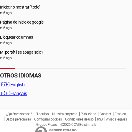
Inicio: no mostrar “todo”
el 6 ago.
Página de inicio de google
el 6 ago.
Bloquear columnas
el 6 ago.
Mi portátil se apaga solo?
el 6 ago.
OTROS IDIOMAS
🇬🇧
English
🇫🇷
Français
¿Quiénes somos?
El equipo
Nuestra empresa
Publicidad
Contact
Empleo
Datos personales
Configurar cookies
Condiciones de uso
RSS
Avisos legales
Groupe Figaro
©2025 CCM Benchmark