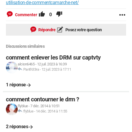
utilisation-de-commentcamarche-net/
0
Commenter
Répondre
Posez votre question
Discussions similaires
comment enlever les DRM sur captvty
alcion6465
-
12 juil. 2023 à 16:39
Panth33ra
-
12 juil. 2023 à 17:11
1 réponse
comment contourner le drm ?
flyblue
-
7 déc. 2014 à 10:51
flyblue
-
14 déc. 2014 à 11:55
2 réponses