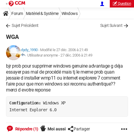
Question
Forum
Matériel & Système
Windows
Sujet Précédent
Sujet Suivant
WGA
dydy_1990
-
Modifié le 27 déc. 2006 à 21:49
Utilisateur anonyme -
27 déc. 2006 à 21:49
bjr prob pour supprimer windows genuine advantage g déja
essayer pas mal de procédé mais tj le meme prob quan
jessaie d installer wmp11 ou internet explorere 7 comment
faire pour que mon windows soi reconnu authentique??
merci d evotre reponse
Configuration: 
Windows XP

Internet Explorer 6.0
Répondre (1)
Moi aussi
Partager