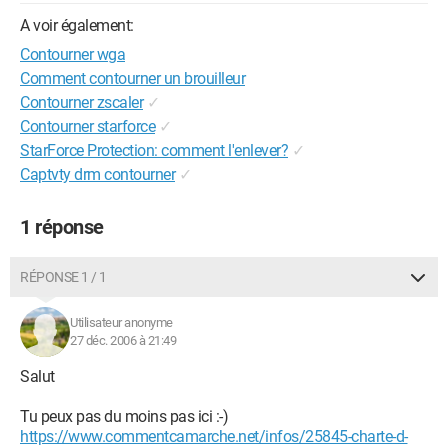
A voir également:
Contourner wga
Comment contourner un brouilleur
Contourner zscaler
✓
Contourner starforce
✓
StarForce Protection: comment l'enlever?
✓
Captvty drm contourner
✓
1 réponse
RÉPONSE 1 / 1
Utilisateur anonyme
27 déc. 2006 à 21:49
Salut
Tu peux pas du moins pas ici :-)
https://www.commentcamarche.net/infos/25845-charte-d-