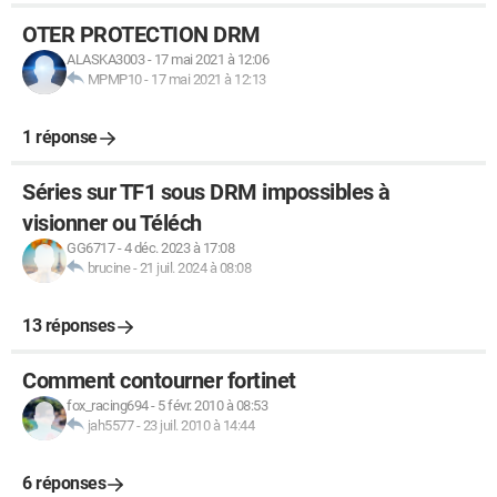
OTER PROTECTION DRM
ALASKA3003
-
17 mai 2021 à 12:06
MPMP10
-
17 mai 2021 à 12:13
1 réponse
Séries sur TF1 sous DRM impossibles à
visionner ou Téléch
GG6717
-
4 déc. 2023 à 17:08
brucine
-
21 juil. 2024 à 08:08
13 réponses
Comment contourner fortinet
fox_racing694
-
5 févr. 2010 à 08:53
jah5577
-
23 juil. 2010 à 14:44
6 réponses