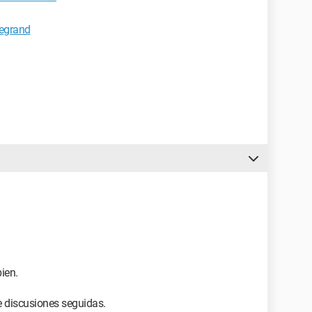
Legrand
ien.
e discusiones seguidas.