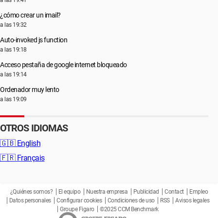
a las 19:41
¿cómo crear un imail?
a las 19:32
Auto-invoked js function
a las 19:18
Acceso pestaña de google internet bloqueado
a las 19:14
Ordenador muy lento
a las 19:09
OTROS IDIOMAS
🇬🇧
English
🇫🇷
Français
¿Quiénes somos?
El equipo
Nuestra empresa
Publicidad
Contact
Empleo
Datos personales
Configurar cookies
Condiciones de uso
RSS
Avisos legales
Groupe Figaro
©2025 CCM Benchmark