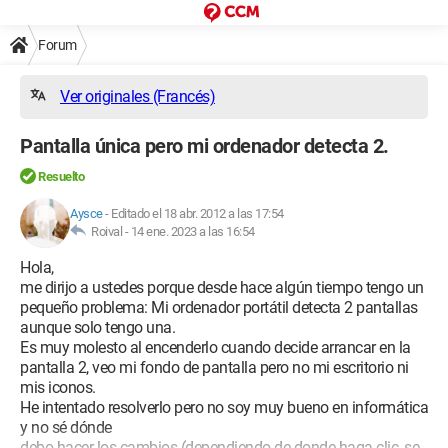
Forum
Ver originales (Francés)
Pantalla única pero mi ordenador detecta 2.
Resuelto
Aysce
-
Editado el 18 abr. 2012 a las 17:54
Roival -
14 ene. 2023 a las 16:54
Hola,
me dirijo a ustedes porque desde hace algún tiempo tengo un
pequeño problema: Mi ordenador portátil detecta 2 pantallas
aunque solo tengo una.
Es muy molesto al encenderlo cuando decide arrancar en la
pantalla 2, veo mi fondo de pantalla pero no mi escritorio ni
mis iconos.
He intentado resolverlo pero no soy muy bueno en informática
y no sé dónde
debo hacer los cambios (dependiendo de donde haga clic, se