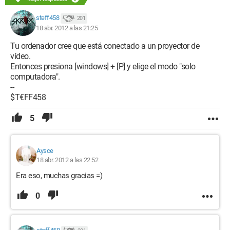
steff458
201
18 abr. 2012 a las 21:25
Tu ordenador cree que está conectado a un proyector de
vídeo.
Entonces presiona [windows] + [P] y elige el modo "solo
computadora".
--
$T€FF458
5
Aysce
18 abr. 2012 a las 22:52
Era eso, muchas gracias =)
0