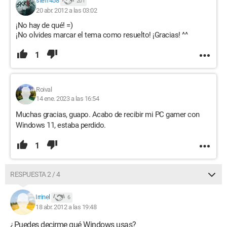
steff458
201
20 abr. 2012 a las 03:02
¡No hay de qué! =)
¡No olvides marcar el tema como resuelto! ¡Gracias! ^^
1
Roival
14 ene. 2023 a las 16:54
Muchas gracias, guapo. Acabo de recibir mi PC gamer con
Windows 11, estaba perdido.
1
RESPUESTA 2 / 4
Irrinel
6
18 abr. 2012 a las 19:48
¿Puedes decirme qué Windows usas?