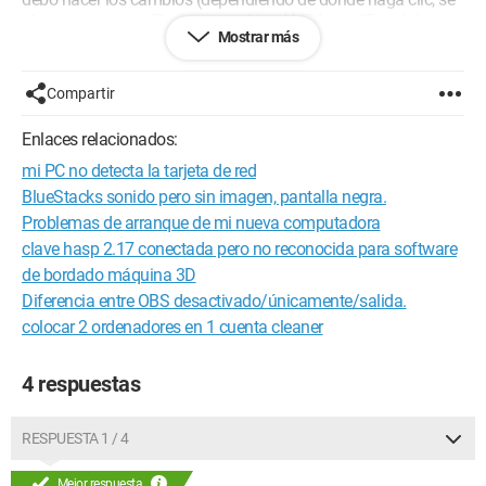
abre una ventana "Radeon graphics AMD" o un "Panel de
Mostrar más
control gráfico y multimedia Intel" con prácticamente las
mismas opciones).
Compartir
Si alguien ha enfrentado este problema o sabe cómo
resolverlo, contáctenme.
Enlaces relacionados:
mi PC no detecta la tarjeta de red
Les agradezco.
BlueStacks sonido pero sin imagen, pantalla negra.
Problemas de arranque de mi nueva computadora
clave hasp 2.17 conectada pero no reconocida para software
de bordado máquina 3D
Diferencia entre OBS desactivado/únicamente/salida.
colocar 2 ordenadores en 1 cuenta cleaner
4 respuestas
RESPUESTA 1 / 4
Mejor respuesta