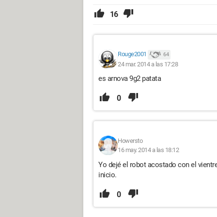
16
Rouge2001
64
24 mar. 2014 a las 17:28
es arnova 9g2 patata
0
Howersto
16 may. 2014 a las 18:12
Yo dejé el robot acostado con el vientr
inicio.
0