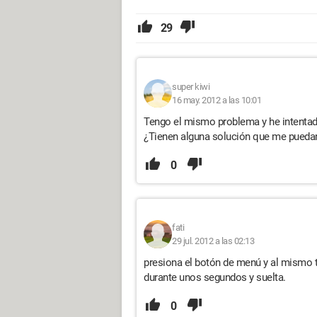
29
super kiwi
16 may. 2012 a las 10:01
Tengo el mismo problema y he intentado 
¿Tienen alguna solución que me pueda
0
fati
29 jul. 2012 a las 02:13
presiona el botón de menú y al mismo t
durante unos segundos y suelta.
0