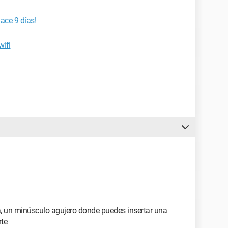
ace 9 días!
wifi
ga, un minúsculo agujero donde puedes insertar una
rte