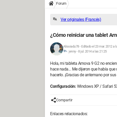
Forum
Ver originales (Francés)
¿Cómo reiniciar una tablet Ar
Alissiadu78
-
Editado el 23 mar. 2012 a l
jenny -
8 jul. 2014 a las 21:25
Hola, mi tableta Arnova 9 G2 no encien
hace nada... Me dijeron que había que r
hacerlo. ¡Gracias de antemano por sus 
Configuración:
Windows XP / Safari 5
Compartir
Enlaces relacionados: