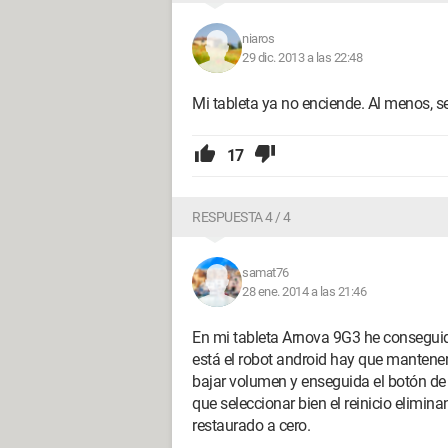
niaros
29 dic. 2013 a las 22:48
Mi tableta ya no enciende. Al menos, se
17
RESPUESTA 4 / 4
samat76
28 ene. 2014 a las 21:46
En mi tableta Arnova 9G3 he conseguido
está el robot android hay que mantener
bajar volumen y enseguida el botón de 
que seleccionar bien el reinicio elimina
restaurado a cero.