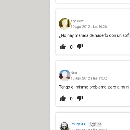
appleetc
10 ago. 2012 a las 16:26
¿No hay manera de hacerlo con un soft
0
Neo
18 ago. 2012 a las 11:32
Tengo el mismo problema, pero a mí ni s
0
Rouge2001
64