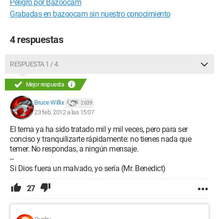
Peligro por Bazoocam
Grabadas en bazoocam sin nuestro conocimiento
4 respuestas
RESPUESTA 1 / 4
Mejor respuesta
Bruce Willix
2 639
23 feb. 2012 a las 15:07
El tema ya ha sido tratado mil y mil veces, pero para ser
conciso y tranquilizarte rápidamente: no tienes nada que
temer. No respondas, a ningún mensaje.
--
Si Dios fuera un malvado, yo sería (Mr. Benedict)
27