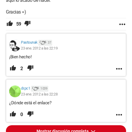
aquí lo acabo de hacer.
Gracias =)
59
Pastounak
37
23 ene. 2012 a las 22:19
¡Bien hecho!
2
dr.pc1
1 039
23 ene. 2012 a las 22:28
¿Dónde está el enlace?
0
Mostrar discusión completa