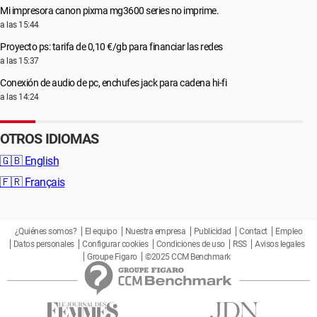
Mi impresora canon pixma mg3600 series no imprime.
a las 15:44
Proyecto ps: tarifa de 0,10 €/gb para financiar las redes
a las 15:37
Conexión de audio de pc, enchufes jack para cadena hi-fi
a las 14:24
OTROS IDIOMAS
🇬🇧
English
🇫🇷
Français
¿Quiénes somos?
El equipo
Nuestra empresa
Publicidad
Contact
Empleo
Datos personales
Configurar cookies
Condiciones de uso
RSS
Avisos legales
Groupe Figaro
©2025 CCM Benchmark