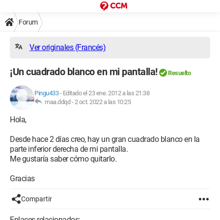
Forum
Ver originales (Francés)
¡Un cuadrado blanco en mi pantalla!
Resuelto
Pingu433
-
Editado el 23 ene. 2012 a las 21:38
maa.ddqd -
2 oct. 2022 a las 10:25
Hola,
Desde hace 2 días creo, hay un gran cuadrado blanco en la
parte inferior derecha de mi pantalla.
Me gustaría saber cómo quitarlo.
Gracias
Compartir
Enlaces relacionados: