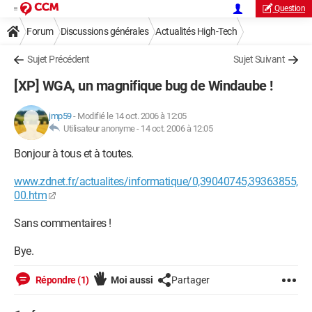
Question
Forum
Discussions générales
Actualités High-Tech
Sujet Précédent
Sujet Suivant
[XP] WGA, un magnifique bug de Windaube !
jmp59
-
Modifié le 14 oct. 2006 à 12:05
Utilisateur anonyme -
14 oct. 2006 à 12:05
Bonjour à tous et à toutes.
www.zdnet.fr/actualites/informatique/0,39040745,39363855,
00.htm
Sans commentaires !
Bye.
Répondre (1)
Moi aussi
Partager