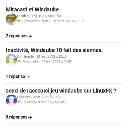
Miracast et Windaube
meuhlol
-
16 juin 2021 à 10:50
LamaAventurier83
-
18 mars 2026 à 19:12
2 réponses
Inactivité, Windaube 10 fait des siennes.
Dimitrouille
-
28 févr. 2018 à 23:29
Dimitrouille
-
28 févr. 2018 à 23:59
1 réponse
souci de raccourci jeu windaube sur LinuxFX ?
PyroPyro
-
9 oct. 2022 à 01:32
PyroPyro
-
9 oct. 2022 à 19:08
6 réponses