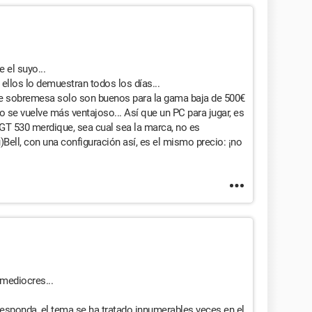
 el suyo...
 ellos lo demuestran todos los días...
e sobremesa solo son buenos para la gama baja de 500€
se vuelve más ventajoso... Así que un PC para jugar, es
GT 530 merdique, sea cual sea la marca, no es
)Bell, con una configuración así, es el mismo precio: ¡no
 mediocres...
esponda, el tema se ha tratado innumerables veces en el