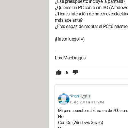
¿Ese presupuesto incluye la pantalla?
¿Quieres un PC con o sin SO (Window
¿Tienes intención de hacer overclockin
más adelante?
¿Eres capaz de montar el PC tú mismo 
¡Hasta luego! =)
--
LordMacDragus
5
feitchi
1
15 dic. 2011 a las 19:04
Mi presupuesto máximo es de 700 eur
No
Con Os (Windows Seven)