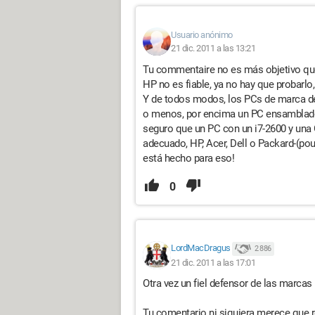
Usuario anónimo
21 dic. 2011 a las 13:21
Tu commentaire no es más objetivo que
HP no es fiable, ya no hay que probarlo,
Y de todos modos, los PCs de marca d
o menos, por encima un PC ensamblado 
seguro que un PC con un i7-2600 y una 
adecuado, HP, Acer, Dell o Packard-(pou
está hecho para eso!
0
LordMacDragus
2 886
21 dic. 2011 a las 17:01
Otra vez un fiel defensor de las marcas
Tu comentario ni siquiera merece que r