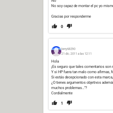
No
No soy capaz de montar el pc yo mism
Gracias por responderme
0
terry68290
21 dic. 2011 a las 12:11
Hola
¡Es seguro que tales comentarios son 
Y si HP fuera tan malo como afirmas, f
Si estás decepcionado con esta marca,
¿O tienes argumentos objetivos además 
muchos problemas..."?
Cordialmente
1