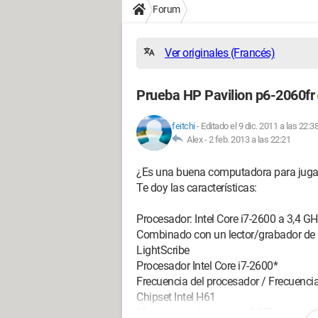
Forum
Ver originales (Francés)
Prueba HP Pavilion p6-2060fr
feitchi
-
Editado el 9 dic. 2011 a las 22:3
Alex -
2 feb. 2013 a las 22:21
¿Es una buena computadora para jugar 
Te doy las características:
Procesador: Intel Core i7-2600 a 3,4 
Combinado con un lector/grabador de
LightScribe
Procesador Intel Core i7-2600*
Frecuencia del procesador / Frecuenci
Chipset Intel H61
Memoria caché externa 8 MB