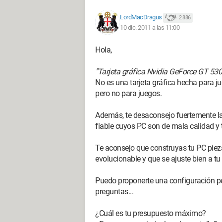
LordMacDragus
2 886
10 dic. 2011 a las 11:00
Hola,
"Tarjeta gráfica Nvidia GeForce GT 530
No es una tarjeta gráfica hecha para jug
pero no para juegos.
Además, te desaconsejo fuertemente l
fiable cuyos PC son de mala calidad y 
Te aconsejo que construyas tu PC pieza 
evolucionable y que se ajuste bien a tu
Puedo proponerte una configuración pe
preguntas...
¿Cuál es tu presupuesto máximo?