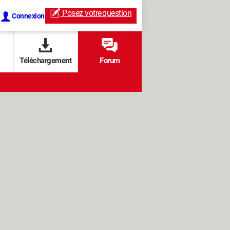
Posez votre
question
Connexion
Téléchargement
Forum