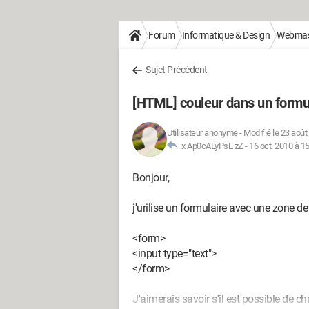
Forum
Informatique & Design
Webmas
Sujet Précédent
[HTML] couleur dans un formu
Utilisateur anonyme
-
Modifié le 23 août
x Ap0cALyPsE zZ -
16 oct. 2010 à 1
Bonjour,
j'urilise un formulaire avec une zone de 
<form>
<input type="text">
</form>
J'aimerais savoir s'il est possible de c