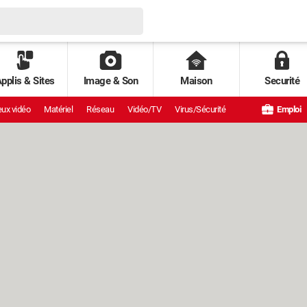
pplis & Sites
Image & Son
Maison
Securité
ux vidéo
Matériel
Réseau
Vidéo/TV
Virus/Sécurité
Emploi