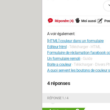
l'utilisateur clique dessus.
Merci de votre aide.
Répondre (4)
Moi aussi
Pose
A voir également:
[HTML] couleur dans un formulaire
Editeur html
- Télécharger - HTML
Formulaire de réclamation facebook c
Un formulaire rempli
- Guide
Boite a couleur
- Télécharger - Divers 
A quoi servent les boutons de couleur
4 réponses
RÉPONSE 1 / 4