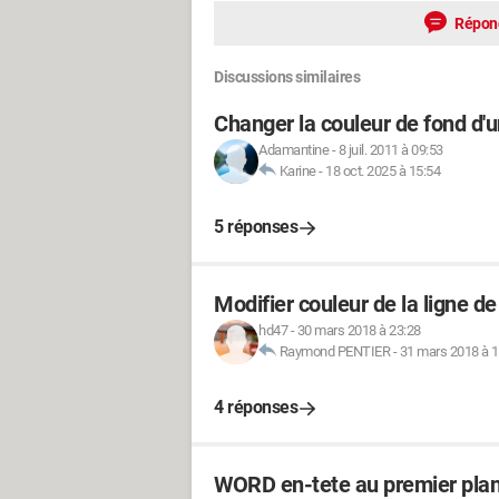
Répon
Discussions similaires
Changer la couleur de fond d'u
Adamantine
-
8 juil. 2011 à 09:53
Karine
-
18 oct. 2025 à 15:54
5 réponses
Modifier couleur de la ligne de 
hd47
-
30 mars 2018 à 23:28
Raymond PENTIER
-
31 mars 2018 à 1
4 réponses
WORD en-tete au premier pla