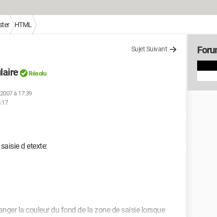
ter
HTML
For
Sujet Suivant
laire
Résolu
 2007 à 17:39
5:17
saisie d etexte:
hanger la couleur du fond de la zone de saisie lorsque