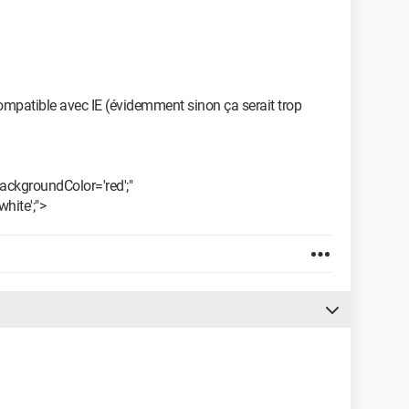
ompatible avec IE (évidemment sinon ça serait trop
backgroundColor='red';"
hite';">