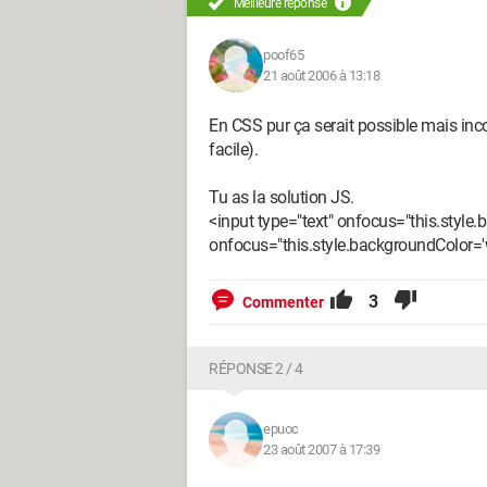
Meilleure réponse
poof65
21 août 2006 à 13:18
En CSS pur ça serait possible mais inc
facile).
Tu as la solution JS.
<input type="text" onfocus="this.style.
onfocus="this.style.backgroundColor='w
3
Commenter
RÉPONSE 2 / 4
epuoc
23 août 2007 à 17:39