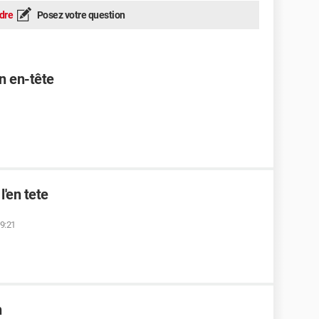
dre
Posez votre question
n en-tête
l'en tete
9:21
n