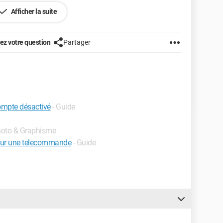
Afficher la suite
z votre question
Partager
ompte désactivé
- Guide
Photo & Graphisme
 sur une telecommande
- Guide