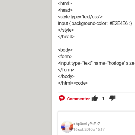
<html>
<head>
<style type="text/css">
input { background-color : #E2E4E6 ; }
</style>
</head>
<body>
<form>
<input type="text" name="horloge" siz
</form>
</body>
</html><code>
1
Commenter
x Ap0cALyPsE zZ
16 oct. 2010 à 15:17