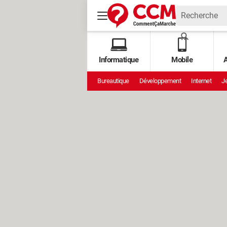
Informatique
Mobile
A
Bureautique
Développement
Internet
Je