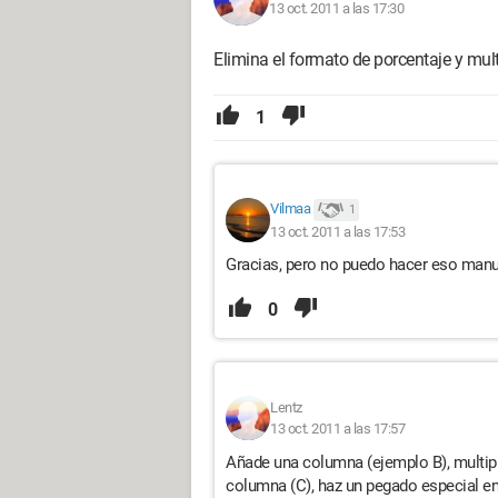
13 oct. 2011 a las 17:30
Elimina el formato de porcentaje y mult
1
Vilmaa
1
13 oct. 2011 a las 17:53
Gracias, pero no puedo hacer eso manual
0
Lentz
13 oct. 2011 a las 17:57
Añade una columna (ejemplo B), multipl
columna (C), haz un pegado especial en v