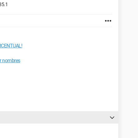
35.1
RCENTUAL!
or nombres