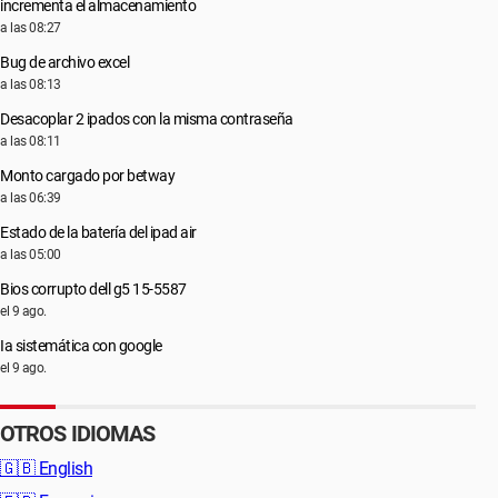
incrementa el almacenamiento
a las 08:27
Bug de archivo excel
a las 08:13
Desacoplar 2 ipados con la misma contraseña
a las 08:11
Monto cargado por betway
a las 06:39
Estado de la batería del ipad air
a las 05:00
Bios corrupto dell g5 15-5587
el 9 ago.
Ia sistemática con google
el 9 ago.
OTROS IDIOMAS
🇬🇧
English