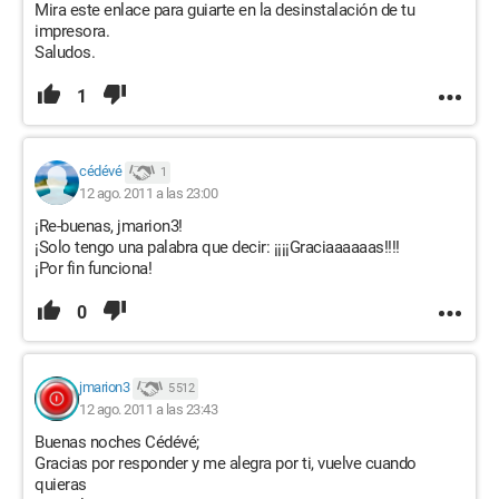
Mira este enlace para guiarte en la desinstalación de tu
impresora.
Saludos.
1
cédévé
1
12 ago. 2011 a las 23:00
¡Re-buenas, jmarion3!
¡Solo tengo una palabra que decir: ¡¡¡¡Graciaaaaaas!!!!
¡Por fin funciona!
0
jmarion3
5 512
12 ago. 2011 a las 23:43
Buenas noches Cédévé;
Gracias por responder y me alegra por ti, vuelve cuando
quieras