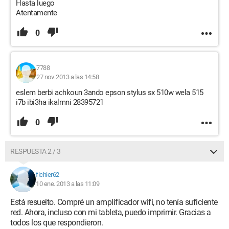
Hasta luego
Atentamente
0
7788
27 nov. 2013 a las 14:58
eslem berbi achkoun 3ando epson stylus sx 510w wela 515
i7b ibi3ha ikalmni 28395721
0
RESPUESTA 2 / 3
fichier62
10 ene. 2013 a las 11:09
Está resuelto. Compré un amplificador wifi, no tenía suficiente
red. Ahora, incluso con mi tableta, puedo imprimir. Gracias a
todos los que respondieron.