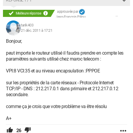
RÉPONSE 1 / 1
approuvée par
Meilleure réponse
Jean-François Pillou
tarik403
21 déc. 2011 à 17:21
Bonjour,
peut importe le routeur utilisé il faudra prendre en compte les
paramètres suivants utilisé chez maroc telecom :
VPI:8 VCI:35 et au niveau encapsulation :PPPOE
sur les propriétés de la carte réseaux - Protocole Internet
TCP/IP - DNS : 212.217.0.1 dans primaire et 212.217.0.12
secondaire.
comme ça je crois que votre problème va être résolu
A+
26