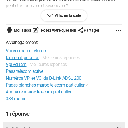
peut être , primaire et secondaire?
Afficher la suite
Configuration:
Windows 7 / Firefox 5.0
Moi aussi
Posez votre question
Partager
--!-i-!-i-!-i-!-i-!-i-!-i-!- Rien N'est Réel Que Les Rêves Et Les Imaginations -!-i-!-
A voir également:
i-!-i-!-i-!-i-!-i-!--
Vpi vci maroc telecom
Iam configuration
- Meilleures réponses
Vpi vci iam
- Meilleures réponses
Pass telecom active
Numéros VPI et VCI du D-Link ADSL 200
Pages blanches maroc telecom particulier
✓
Annuaire maroc telecom particulier
333 maroc
1 réponse