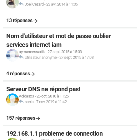
Joel Cezard
-
23 avr. 2014 à 11:06
13 réponses
Nom d'utilisteur et mot de passe oublier
services internet iam
aymaneessadik
-
27 sept. 2015 à 15:33
Utilisateur anonyme
-
27 sept. 2015 à 17:08
4 réponses
Serveur DNS ne répond pas!
Adidasx3
-
26 oct. 2010 à 11:25
sonia
-
7 nov. 2019 à 11:42
157 réponses
192.168.1.1 probleme de connection