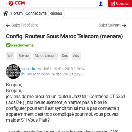
Question
Forum
Connectivité
Réseau
Sujet Précédent
Sujet Suivant
Config. Routeur Sous Maroc Telecom (menara)
Résolu/Fermé
Wifi
Serveur
Maroc telecom
Dns
Adsl
habboula
-
Modifié le 19 déc. 2018 à 18:04
pbTechnicolor -
16 déc. 2012 à 20:20
Bonjour,
Bonjour,
je viens de me procurer un routeur Jazztel : Comtrend CT-5361
( adsl2+ ) , malheureusement je n'arrive pas a bien le
configurer, pourtant il est synchronisé mais pas connecté :(
apparemment c'est trop compliqué pour moi, vous pouvez
m'aider S'il Vous Plait?
J'aurais besoin également des adresses des serveurs DNS