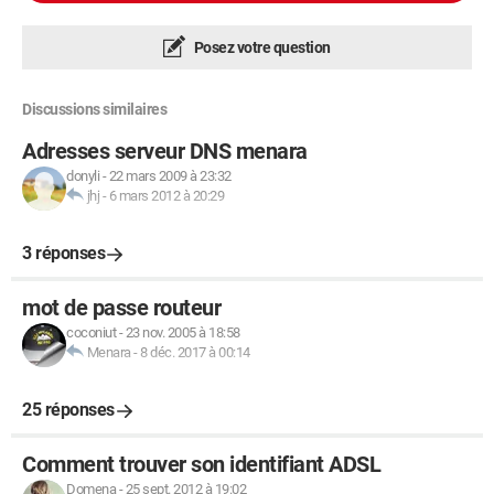
Posez votre question
Discussions similaires
Adresses serveur DNS menara
donyli
-
22 mars 2009 à 23:32
jhj
-
6 mars 2012 à 20:29
3 réponses
mot de passe routeur
coconiut
-
23 nov. 2005 à 18:58
Menara
-
8 déc. 2017 à 00:14
25 réponses
Comment trouver son identifiant ADSL
Domena
-
25 sept. 2012 à 19:02